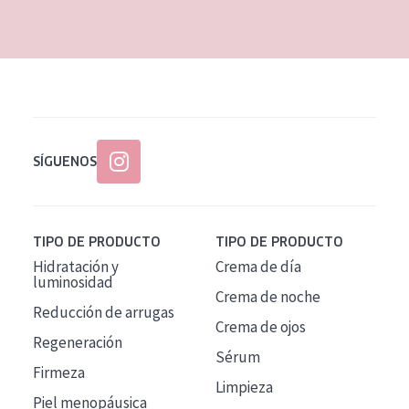
EDAD
Todas las edades
Edad: de 35 a 55
Piel madura
SÍGUENOS
TIPO DE PRODUCTO
TIPO DE PRODUCTO
Hidratación y
Crema de día
luminosidad
Crema de noche
Reducción de arrugas
Crema de ojos
Regeneración
Sérum
Firmeza
Limpieza
Piel menopáusica