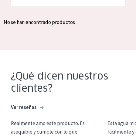
Hidratación y luminosidad
German
Reducción de arrugas
Spanish
No se han encontrado productos
Regeneración
Greek
Firmeza
Piel menopáusica
TIPO DE PRODUCTO
¿Qué dicen nuestros
Crema de día
clientes?
Crema de noche
Crema de ojos
Ver reseñas
Sérum
Realmente amo este producto. Es
Esta agua mi
Limpieza
asequible y cumple con lo que
fácilmente y 