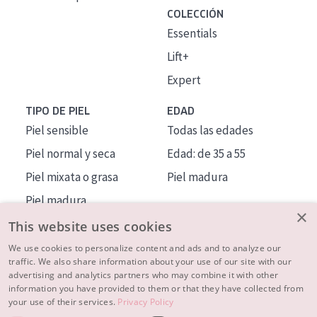
COLECCIÓN
Essentials
Lift+
Expert
TIPO DE PIEL
EDAD
Piel sensible
Todas las edades
Piel normal y seca
Edad: de 35 a 55
Piel mixata o grasa
Piel madura
Piel madura
×
Piel expuesta al sol
This website uses cookies
Piel menopáusica
We use cookies to personalize content and ads and to analyze our
traffic. We also share information about your use of our site with our
advertising and analytics partners who may combine it with other
MÁS SOBRE NOSOTROS
information you have provided to them or that they have collected from
your use of their services.
Privacy Policy
INSPIRACIÓN