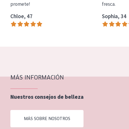
promete!
fresca.
COLECCIÓN
Chloe, 47
Sophia, 34
Essentials
Lift+
Expert
TIPO DE PIEL
Piel sensible
Piel normal y seca
MÁS INFORMACIÓN
Piel mixata o grasa
Nuestros consejos de belleza
Piel madura
Piel expuesta al sol
MÁS SOBRE NOSOTROS
Piel menopáusica