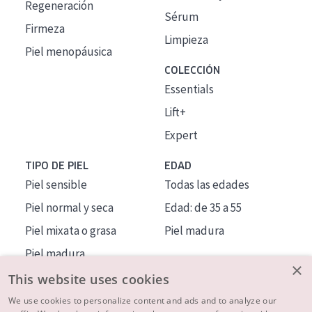
Regeneración
Sérum
Firmeza
Limpieza
Piel menopáusica
COLECCIÓN
Essentials
Lift+
Expert
TIPO DE PIEL
EDAD
Piel sensible
Todas las edades
Piel normal y seca
Edad: de 35 a 55
Piel mixata o grasa
Piel madura
Piel madura
×
Piel expuesta al sol
This website uses cookies
Piel menopáusica
We use cookies to personalize content and ads and to analyze our