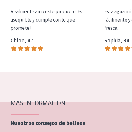
COLECCIÓN
Realmente amo este producto. Es
Esta agua mi
Essentials
asequible y cumple con lo que
fácilmente y 
promete!
fresca.
Lift+
Expert
Chloe, 47
Sophia, 34
TIPO DE PIEL
Piel sensible
Piel normal y seca
Piel mixata o grasa
Piel madura
MÁS INFORMACIÓN
Piel expuesta al sol
Piel menopáusica
Nuestros consejos de belleza