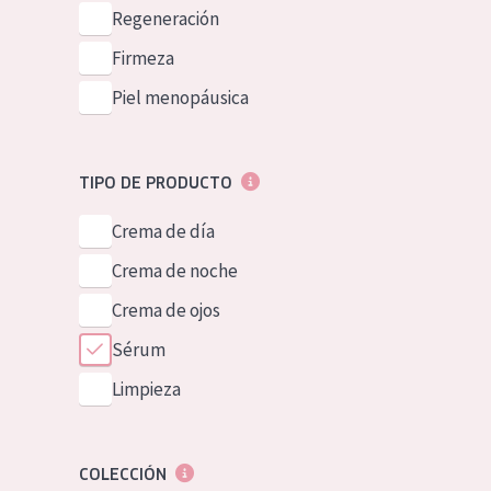
Piel normal y s
Regeneración
German
Piel mixata o g
Firmeza
Spanish
Piel madura
Piel menopáusica
Greek
Piel expuesta a
Piel menopáus
TIPO DE PRODUCTO
Crema de día
NUESTROS P
Crema de noche
Crema de ojos
Sérum
Limpieza
COLECCIÓN