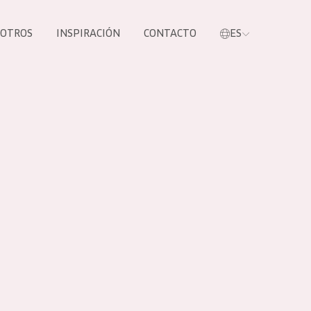
SOTROS
INSPIRACIÓN
CONTACTO
ES
tros productos
S NUESTROS
UCTOS