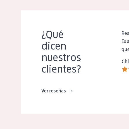
¿Qué
Rea
Es 
dicen
que
nuestros
Chl
clientes?
Ver reseñas