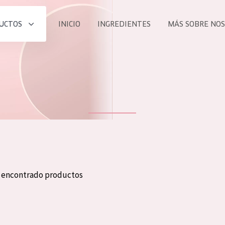
UCTOS
INICIO
INGREDIENTES
MÁS SOBRE NO
todos nues
UCTO
COLECCIÓN
Essentials
he
Lift+
Expert
n encontrado productos
TODO
EDAD
PROD
Todas las edades