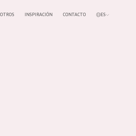
SOTROS
INSPIRACIÓN
CONTACTO
ES
tros productos
S NUESTROS
UCTOS