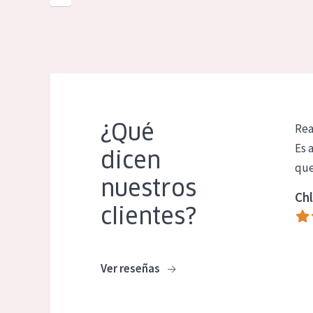
¿Qué
Rea
Es 
dicen
que
nuestros
Chl
clientes?
Ver reseñas