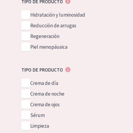
TIPO DE PRODUCTO
Piel normal y s
German
Hidratación y luminosidad
Piel mixata o g
Spanish
Reducción de arrugas
Piel madura
Greek
Regeneración
Piel expuesta a
Piel menopáusica
Piel menopáus
NUESTROS P
TIPO DE PRODUCTO
Crema de día
Crema de noche
Crema de ojos
Sérum
Limpieza