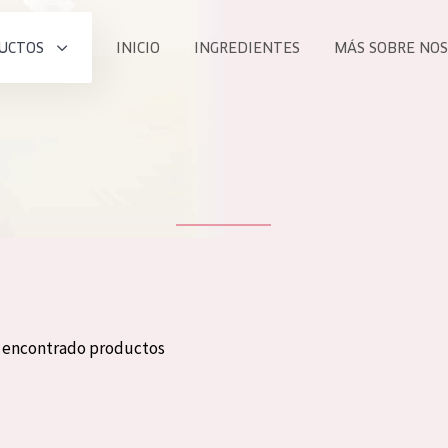
UCTOS
INICIO
INGREDIENTES
MÁS SOBRE NO
todos nues
UCTO
COLECCIÓN
Essentials
he
Lift+
Expert
n encontrado productos
TODO
EDAD
PROD
Todas las edades