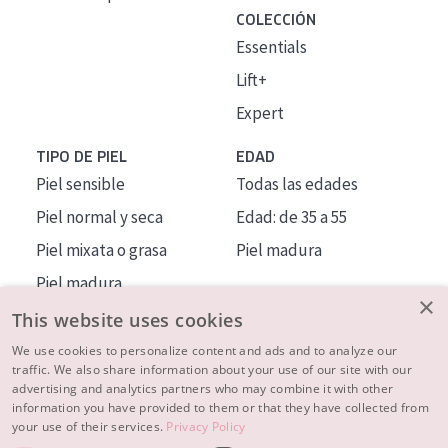
COLECCIÓN
Essentials
Lift+
Expert
TIPO DE PIEL
EDAD
Piel sensible
Todas las edades
Piel normal y seca
Edad: de 35 a 55
Piel mixata o grasa
Piel madura
Piel madura
×
Piel expuesta al sol
This website uses cookies
Piel menopáusica
We use cookies to personalize content and ads and to analyze our
traffic. We also share information about your use of our site with our
advertising and analytics partners who may combine it with other
MÁS SOBRE NOSOTROS
information you have provided to them or that they have collected from
your use of their services.
Privacy Policy
INSPIRACIÓN