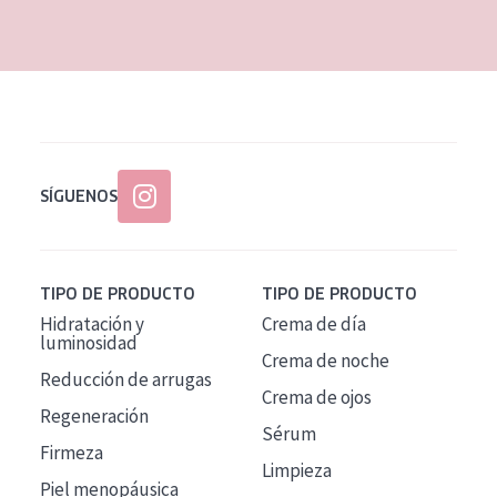
EDAD
Todas las edades
Edad: de 35 a 55
Piel madura
SÍGUENOS
TIPO DE PRODUCTO
TIPO DE PRODUCTO
Hidratación y
Crema de día
luminosidad
Crema de noche
Reducción de arrugas
Crema de ojos
Regeneración
Sérum
Firmeza
Limpieza
Piel menopáusica