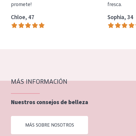
promete!
fresca.
COLECCIÓN
Chloe, 47
Sophia, 34
Essentials
Lift+
Expert
TIPO DE PIEL
Piel sensible
Piel normal y seca
MÁS INFORMACIÓN
Piel mixata o grasa
Nuestros consejos de belleza
Piel madura
Piel expuesta al sol
MÁS SOBRE NOSOTROS
Piel menopáusica