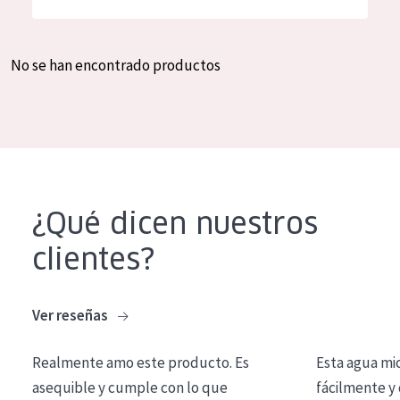
Hidratación y luminosidad
German
Reducción de arrugas
Spanish
No se han encontrado productos
Regeneración
Greek
Firmeza
Piel menopáusica
TIPO DE PRODUCTO
¿Qué dicen nuestros
Crema de día
clientes?
Crema de noche
Crema de ojos
Ver reseñas
Sérum
Realmente amo este producto. Es
Esta agua mi
Limpieza
asequible y cumple con lo que
fácilmente y 