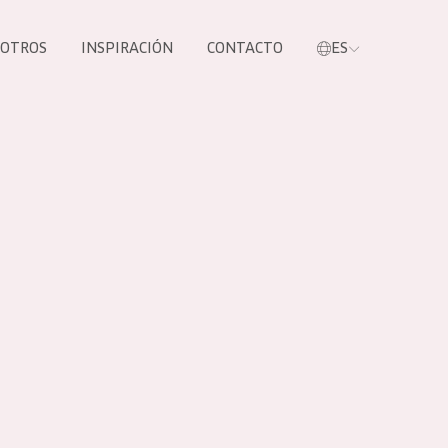
SOTROS
INSPIRACIÓN
CONTACTO
ES
tros productos
S NUESTROS
UCTOS