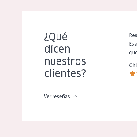
¿Qué
Rea
Es 
dicen
que
nuestros
Chl
clientes?
Ver reseñas