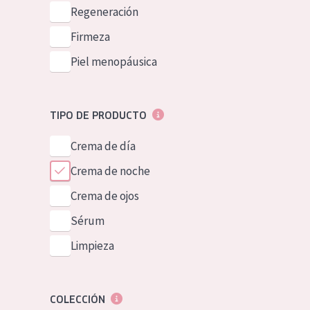
Piel normal y s
Regeneración
German
Piel mixata o g
Firmeza
Spanish
Piel madura
Piel menopáusica
Greek
Piel expuesta a
Piel menopáus
TIPO DE PRODUCTO
Crema de día
NUESTROS P
Crema de noche
Crema de ojos
Sérum
Limpieza
COLECCIÓN