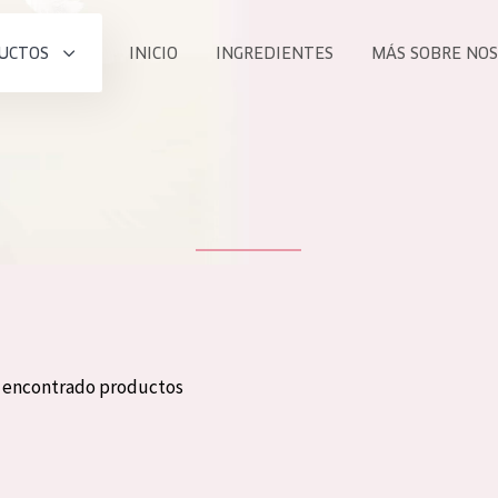
UCTOS
INICIO
INGREDIENTES
MÁS SOBRE NO
todos nues
UCTO
COLECCIÓN
Essentials
he
Lift+
Expert
n encontrado productos
TODO
EDAD
PROD
Todas las edades