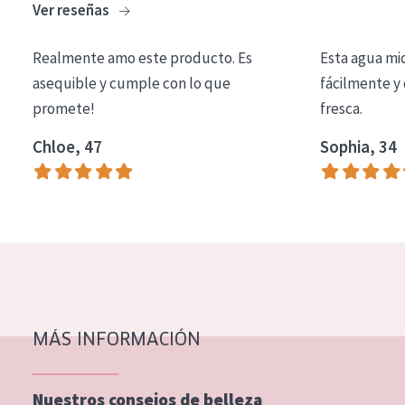
Ver reseñas
COLECCIÓN
Essentials
Realmente amo este producto. Es
Esta agua mi
asequible y cumple con lo que
fácilmente y 
Lift+
promete!
fresca.
Expert
Chloe, 47
Sophia, 34
TIPO DE PIEL
Piel sensible
Piel normal y seca
Piel mixata o grasa
Piel madura
MÁS INFORMACIÓN
Piel expuesta al sol
Piel menopáusica
Nuestros consejos de belleza