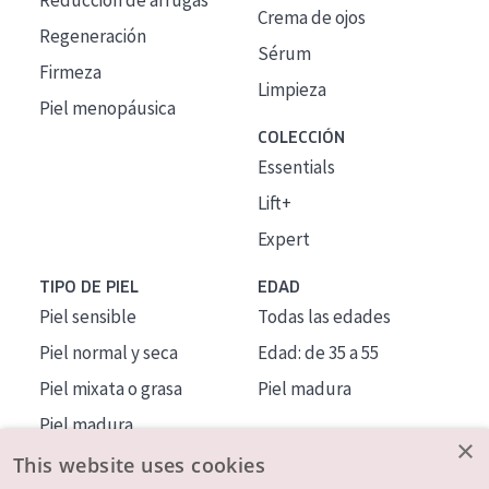
Reducción de arrugas
Crema de ojos
Regeneración
Sérum
Firmeza
Limpieza
Piel menopáusica
COLECCIÓN
Essentials
Lift+
Expert
TIPO DE PIEL
EDAD
Piel sensible
Todas las edades
Piel normal y seca
Edad: de 35 a 55
Piel mixata o grasa
Piel madura
Piel madura
×
Piel expuesta al sol
This website uses cookies