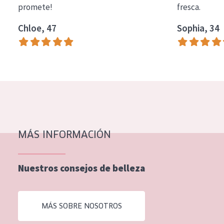
promete!
fresca.
COLECCIÓN
Chloe, 47
Sophia, 34
Essentials
Lift+
Expert
TIPO DE PIEL
Piel sensible
Piel normal y seca
MÁS INFORMACIÓN
Piel mixata o grasa
Nuestros consejos de belleza
Piel madura
Piel expuesta al sol
MÁS SOBRE NOSOTROS
Piel menopáusica