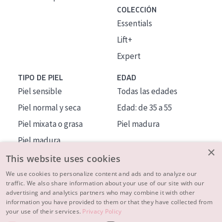
COLECCIÓN
Essentials
Lift+
Expert
TIPO DE PIEL
EDAD
Piel sensible
Todas las edades
Piel normal y seca
Edad: de 35 a 55
Piel mixata o grasa
Piel madura
Piel madura
×
Piel expuesta al sol
This website uses cookies
Piel menopáusica
We use cookies to personalize content and ads and to analyze our
traffic. We also share information about your use of our site with our
advertising and analytics partners who may combine it with other
MÁS SOBRE NOSOTROS
information you have provided to them or that they have collected from
your use of their services.
Privacy Policy
INSPIRACIÓN