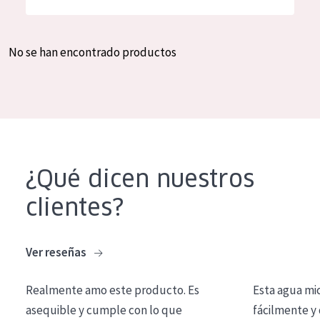
Hidratación y luminosidad
German
Reducción de arrugas
Spanish
No se han encontrado productos
Regeneración
Greek
Firmeza
Piel menopáusica
TIPO DE PRODUCTO
¿Qué dicen nuestros
Crema de día
clientes?
Crema de noche
Crema de ojos
Ver reseñas
Sérum
Realmente amo este producto. Es
Esta agua mi
Limpieza
asequible y cumple con lo que
fácilmente y 