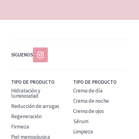
EDAD
Todas las edades
Edad: de 35 a 55
Piel madura
SÍGUENOS
TIPO DE PRODUCTO
TIPO DE PRODUCTO
Hidratación y
Crema de día
luminosidad
Crema de noche
Reducción de arrugas
Crema de ojos
Regeneración
Sérum
Firmeza
Limpieza
Piel menopáusica