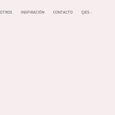
SOTROS
INSPIRACIÓN
CONTACTO
ES
tros productos
S NUESTROS
UCTOS