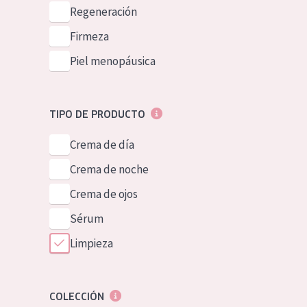
Piel normal y s
Regeneración
German
Piel mixata o g
Firmeza
Spanish
Piel madura
Piel menopáusica
Greek
Piel expuesta a
Piel menopáus
TIPO DE PRODUCTO
Crema de día
NUESTROS P
Crema de noche
Crema de ojos
Sérum
Limpieza
COLECCIÓN