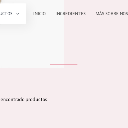
UCTOS
INICIO
INGREDIENTES
MÁS SOBRE NO
todos nues
UCTO
COLECCIÓN
Essentials
he
Lift+
Expert
n encontrado productos
TODO
EDAD
PROD
Todas las edades