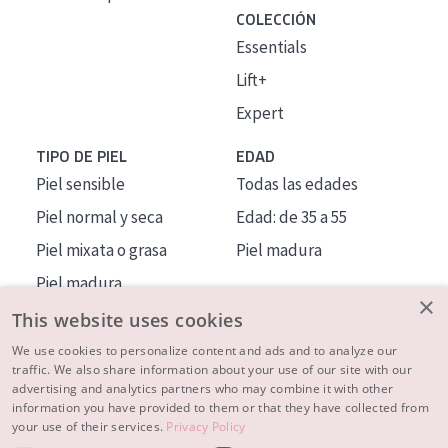
COLECCIÓN
Essentials
Lift+
Expert
TIPO DE PIEL
EDAD
Piel sensible
Todas las edades
Piel normal y seca
Edad: de 35 a 55
Piel mixata o grasa
Piel madura
Piel madura
×
Piel expuesta al sol
This website uses cookies
Piel menopáusica
We use cookies to personalize content and ads and to analyze our
traffic. We also share information about your use of our site with our
advertising and analytics partners who may combine it with other
MÁS SOBRE NOSOTROS
information you have provided to them or that they have collected from
your use of their services.
Privacy Policy
INSPIRACIÓN