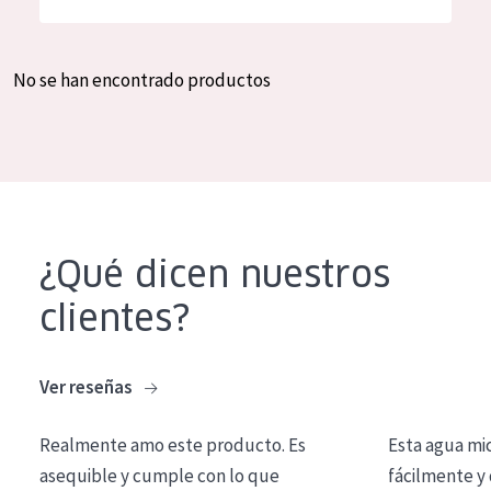
Hidratación y luminosidad
German
Reducción de arrugas
Spanish
No se han encontrado productos
Regeneración
Greek
Firmeza
Piel menopáusica
TIPO DE PRODUCTO
¿Qué dicen nuestros
Crema de día
clientes?
Crema de noche
Crema de ojos
Ver reseñas
Sérum
Realmente amo este producto. Es
Esta agua mi
Limpieza
asequible y cumple con lo que
fácilmente y 