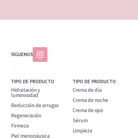
EDAD
Todas las edades
Edad: de 35 a 55
Piel madura
SÍGUENOS
TIPO DE PRODUCTO
TIPO DE PRODUCTO
Hidratación y
Crema de día
luminosidad
Crema de noche
Reducción de arrugas
Crema de ojos
Regeneración
Sérum
Firmeza
Limpieza
Piel menopáusica