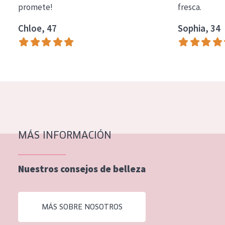
promete!
fresca.
COLECCIÓN
Chloe, 47
Sophia, 34
Essentials
Lift+
Expert
TIPO DE PIEL
Piel sensible
Piel normal y seca
MÁS INFORMACIÓN
Piel mixata o grasa
Nuestros consejos de belleza
Piel madura
Piel expuesta al sol
MÁS SOBRE NOSOTROS
Piel menopáusica