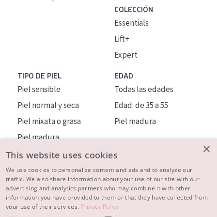
COLECCIÓN
Essentials
Lift+
Expert
TIPO DE PIEL
EDAD
Piel sensible
Todas las edades
Piel normal y seca
Edad: de 35 a 55
Piel mixata o grasa
Piel madura
Piel madura
×
Piel expuesta al sol
This website uses cookies
Piel menopáusica
We use cookies to personalize content and ads and to analyze our
traffic. We also share information about your use of our site with our
advertising and analytics partners who may combine it with other
MÁS SOBRE NOSOTROS
information you have provided to them or that they have collected from
your use of their services.
Privacy Policy
INSPIRACIÓN