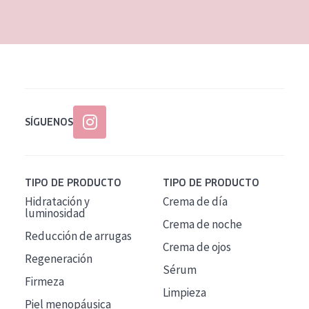
EDAD
Todas las edades
Edad: de 35 a 55
Piel madura
SÍGUENOS
TIPO DE PRODUCTO
TIPO DE PRODUCTO
Hidratación y
Crema de día
luminosidad
Crema de noche
Reducción de arrugas
Crema de ojos
Regeneración
Sérum
Firmeza
Limpieza
Piel menopáusica