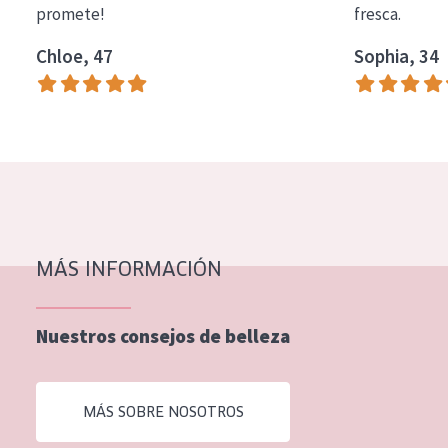
promete!
fresca.
COLECCIÓN
Chloe, 47
Sophia, 34
Essentials
Lift+
Expert
TIPO DE PIEL
Piel sensible
Piel normal y seca
MÁS INFORMACIÓN
Piel mixata o grasa
Nuestros consejos de belleza
Piel madura
Piel expuesta al sol
MÁS SOBRE NOSOTROS
Piel menopáusica