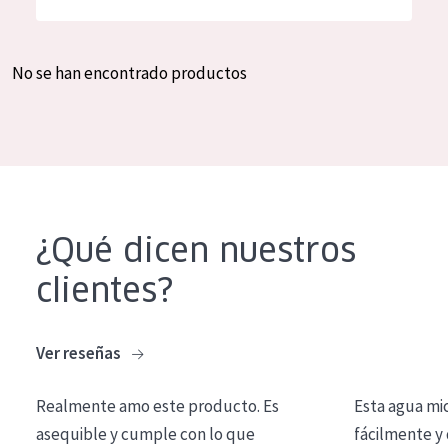
Hidratación y luminosidad
German
Reducción de arrugas
Spanish
No se han encontrado productos
Regeneración
Greek
Firmeza
Piel menopáusica
TIPO DE PRODUCTO
¿Qué dicen nuestros
Crema de día
clientes?
Crema de noche
Crema de ojos
Ver reseñas
Sérum
Realmente amo este producto. Es
Esta agua mi
Limpieza
asequible y cumple con lo que
fácilmente y 