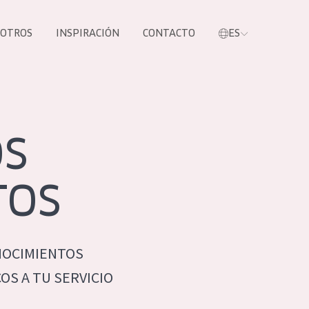
SOTROS
INSPIRACIÓN
CONTACTO
ES
tros productos
OS
TOS
NOCIMIENTOS
S NUESTROS
S A TU SERVICIO
UCTOS