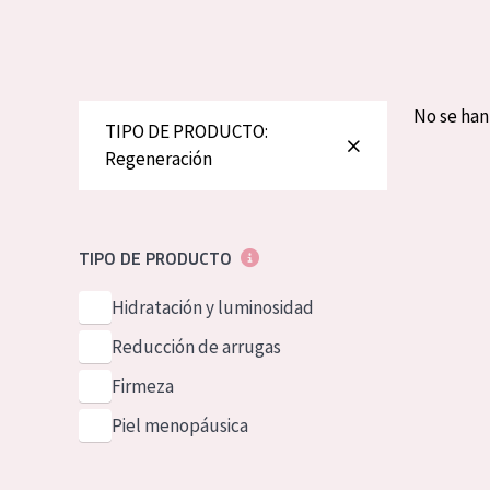
Piel normal y s
German
Piel mixata o g
Spanish
Piel madura
Greek
No se ha
TIPO DE PRODUCTO:
Piel expuesta a
Regeneración
Piel menopáus
NUESTROS P
TIPO DE PRODUCTO
Hidratación y luminosidad
Reducción de arrugas
Firmeza
Piel menopáusica