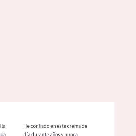
lla
He confiado en esta crema de
pia
día durante años y nunca