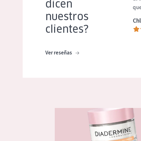
dicen
que
nuestros
Chl
clientes?
Ver reseñas