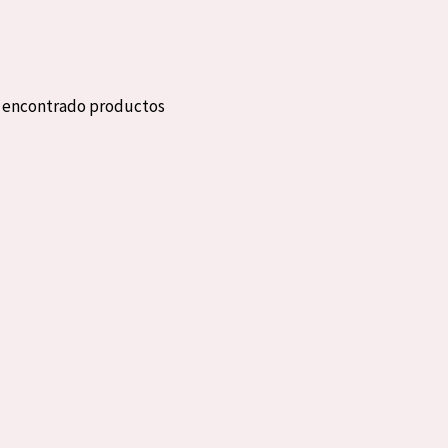
eca
Edad: de 35 a 55
rasa
Piel madura
n encontrado productos
l sol
ica
RODUCTOS