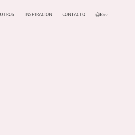
SOTROS
INSPIRACIÓN
CONTACTO
ES
tros productos
S NUESTROS
UCTOS