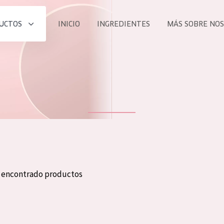
UCTOS
INICIO
INGREDIENTES
MÁS SOBRE NO
todos nues
UCTO
COLECCIÓN
Essentials
he
Lift+
Expert
n encontrado productos
TODO
EDAD
PROD
Todas las edades