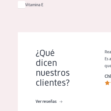
Vitamina E
¿Qué
Rea
Es 
dicen
que
nuestros
Chl
clientes?
Ver reseñas