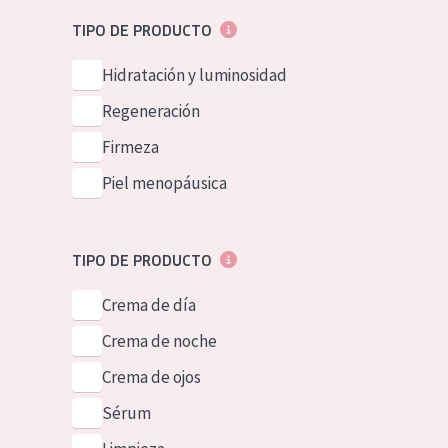
Piel normal y s
German
TIPO DE PRODUCTO
Piel mixata o g
Spanish
Hidratación y luminosidad
Piel madura
Greek
Regeneración
Piel expuesta a
Firmeza
Piel menopáus
Piel menopáusica
NUESTROS P
TIPO DE PRODUCTO
Crema de día
Crema de noche
Crema de ojos
Sérum