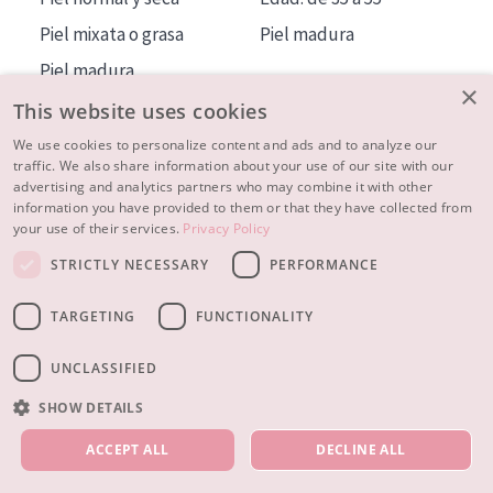
Piel mixata o grasa
Piel madura
Piel madura
×
Piel expuesta al sol
This website uses cookies
Piel menopáusica
We use cookies to personalize content and ads and to analyze our
traffic. We also share information about your use of our site with our
advertising and analytics partners who may combine it with other
MÁS SOBRE NOSOTROS
information you have provided to them or that they have collected from
your use of their services.
Privacy Policy
INSPIRACIÓN
STRICTLY NECESSARY
PERFORMANCE
CONTACTO
TARGETING
FUNCTIONALITY
© 2023 - 2026 Diadermine
Condiciones
Política de Privacidad
contacto
CONFIGURACIÓN DE COOKIES
UNCLASSIFIED
SHOW DETAILS
NUESTROS PRODUCTOS
ACCEPT ALL
DECLINE ALL