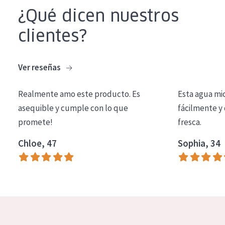
COLECCIÓN
¿Qué dicen nuestros
Essentials
clientes?
Lift+
Ver reseñas
Expert
Realmente amo este producto. Es
Esta agua mi
TIPO DE PIEL
asequible y cumple con lo que
fácilmente y 
Piel sensible
promete!
fresca.
Piel normal y seca
Chloe, 47
Sophia, 34
Piel mixata o grasa
Piel madura
Piel expuesta al sol
Piel menopáusica