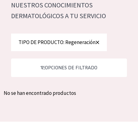
NUESTROS CONOCIMIENTOS
Hidratación y luminosidad
German
DERMATOLÓGICOS A TU SERVICIO
Reducción de arrugas
Spanish
Regeneración
Greek
Firmeza
TIPO DE PRODUCTO: Regeneración
Piel menopáusica
OPCIONES DE FILTRADO
TIPO DE PRODUCTO
Crema de día
No se han encontrado productos
Crema de noche
Crema de ojos
Sérum
Limpieza