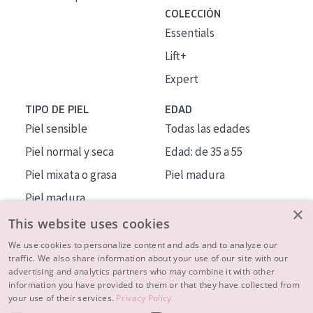
COLECCIÓN
Essentials
Lift+
Expert
TIPO DE PIEL
EDAD
Piel sensible
Todas las edades
Piel normal y seca
Edad: de 35 a 55
Piel mixata o grasa
Piel madura
Piel madura
×
Piel expuesta al sol
This website uses cookies
Piel menopáusica
We use cookies to personalize content and ads and to analyze our
traffic. We also share information about your use of our site with our
advertising and analytics partners who may combine it with other
MÁS SOBRE NOSOTROS
information you have provided to them or that they have collected from
your use of their services.
Privacy Policy
INSPIRACIÓN