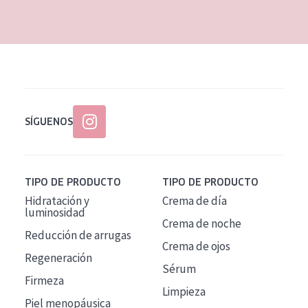
EDAD
Todas las edades
Edad: de 35 a 55
Piel madura
SÍGUENOS
TIPO DE PRODUCTO
TIPO DE PRODUCTO
Hidratación y
Crema de día
luminosidad
Crema de noche
Reducción de arrugas
Crema de ojos
Regeneración
Sérum
Firmeza
Limpieza
Piel menopáusica