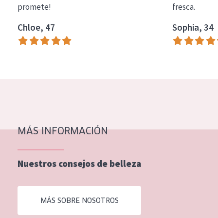
promete!
fresca.
COLECCIÓN
Chloe, 47
Sophia, 34
Essentials
Lift+
Expert
TIPO DE PIEL
Piel sensible
Piel normal y seca
MÁS INFORMACIÓN
Piel mixata o grasa
Nuestros consejos de belleza
Piel madura
Piel expuesta al sol
MÁS SOBRE NOSOTROS
Piel menopáusica