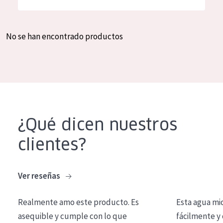
Hidratación y luminosidad
German
Reducción de arrugas
Spanish
No se han encontrado productos
Regeneración
Greek
Firmeza
Piel menopáusica
TIPO DE PRODUCTO
¿Qué dicen nuestros
Crema de día
clientes?
Crema de noche
Crema de ojos
Ver reseñas
Sérum
Realmente amo este producto. Es
Esta agua mi
Limpieza
asequible y cumple con lo que
fácilmente y 