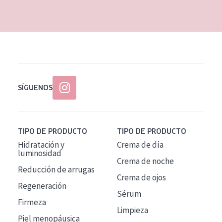
EDAD
Todas las edades
Edad: de 35 a 55
Piel madura
SÍGUENOS
TIPO DE PRODUCTO
TIPO DE PRODUCTO
Hidratación y
Crema de día
luminosidad
Crema de noche
Reducción de arrugas
Crema de ojos
Regeneración
Sérum
Firmeza
Limpieza
Piel menopáusica