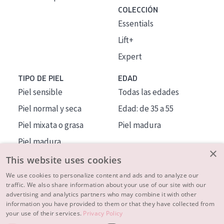
COLECCIÓN
Essentials
Lift+
Expert
TIPO DE PIEL
EDAD
Piel sensible
Todas las edades
Piel normal y seca
Edad: de 35 a 55
Piel mixata o grasa
Piel madura
Piel madura
×
Piel expuesta al sol
This website uses cookies
Piel menopáusica
We use cookies to personalize content and ads and to analyze our
traffic. We also share information about your use of our site with our
advertising and analytics partners who may combine it with other
MÁS SOBRE NOSOTROS
information you have provided to them or that they have collected from
your use of their services.
Privacy Policy
INSPIRACIÓN