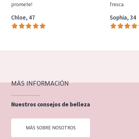
promete!
fresca.
COLECCIÓN
Chloe, 47
Sophia, 34
Essentials
Lift+
Expert
TIPO DE PIEL
Piel sensible
Piel normal y seca
MÁS INFORMACIÓN
Piel mixata o grasa
Nuestros consejos de belleza
Piel madura
Piel expuesta al sol
MÁS SOBRE NOSOTROS
Piel menopáusica