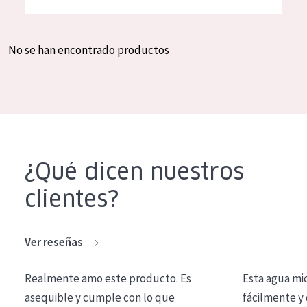
Hidratación y luminosidad
German
Reducción de arrugas
Spanish
No se han encontrado productos
Regeneración
Greek
Firmeza
Piel menopáusica
TIPO DE PRODUCTO
¿Qué dicen nuestros
Crema de día
clientes?
Crema de noche
Crema de ojos
Ver reseñas
Sérum
Realmente amo este producto. Es
Esta agua mi
Limpieza
asequible y cumple con lo que
fácilmente y 