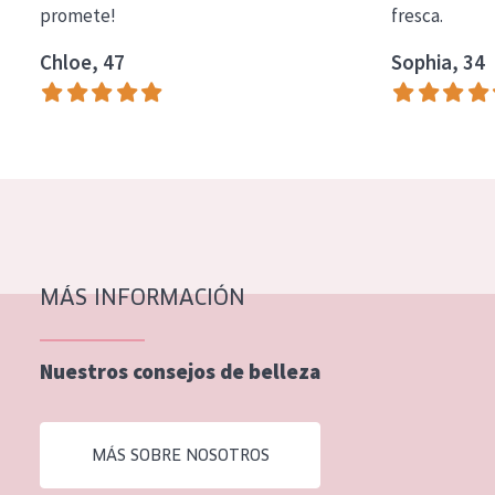
promete!
fresca.
COLECCIÓN
Chloe, 47
Sophia, 34
Essentials
Lift+
Expert
TIPO DE PIEL
Piel sensible
Piel normal y seca
MÁS INFORMACIÓN
Piel mixata o grasa
Nuestros consejos de belleza
Piel madura
Piel expuesta al sol
MÁS SOBRE NOSOTROS
Piel menopáusica