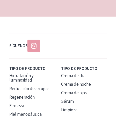
EDAD
Todas las edades
Edad: de 35 a 55
Piel madura
SÍGUENOS
TIPO DE PRODUCTO
TIPO DE PRODUCTO
Hidratación y
Crema de día
luminosidad
Crema de noche
Reducción de arrugas
Crema de ojos
Regeneración
Sérum
Firmeza
Limpieza
Piel menopáusica