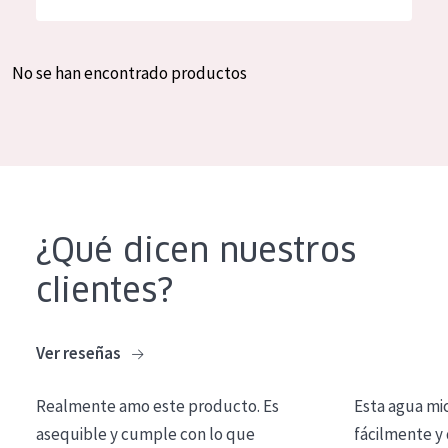
Hidratación y luminosidad
German
Reducción de arrugas
Spanish
No se han encontrado productos
Regeneración
Greek
Firmeza
Piel menopáusica
TIPO DE PRODUCTO
¿Qué dicen nuestros
Crema de día
clientes?
Crema de noche
Crema de ojos
Ver reseñas
Sérum
Realmente amo este producto. Es
Esta agua mi
Limpieza
asequible y cumple con lo que
fácilmente y 