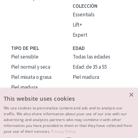
COLECCIÓN
Essentials
Lift+
Expert
TIPO DE PIEL
EDAD
Piel sensible
Todas las edades
Piel normal y seca
Edad: de 35 a 55
Piel mixata o grasa
Piel madura
Piel madura
×
Piel expuesta al sol
This website uses cookies
Piel menopáusica
We use cookies to personalize content and ads and to analyze our
traffic. We also share information about your use of our site with our
advertising and analytics partners who may combine it with other
MÁS SOBRE NOSOTROS
information you have provided to them or that they have collected from
your use of their services.
Privacy Policy
INSPIRACIÓN