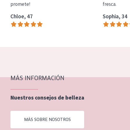
promete!
fresca.
COLECCIÓN
Chloe, 47
Sophia, 34
Essentials
Lift+
Expert
TIPO DE PIEL
Piel sensible
Piel normal y seca
MÁS INFORMACIÓN
Piel mixata o grasa
Nuestros consejos de belleza
Piel madura
Piel expuesta al sol
MÁS SOBRE NOSOTROS
Piel menopáusica