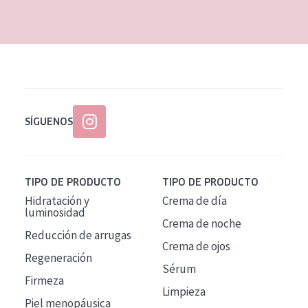
EDAD
Todas las edades
Edad: de 35 a 55
Piel madura
SÍGUENOS
TIPO DE PRODUCTO
TIPO DE PRODUCTO
Hidratación y
Crema de día
luminosidad
Crema de noche
Reducción de arrugas
Crema de ojos
Regeneración
Sérum
Firmeza
Limpieza
Piel menopáusica