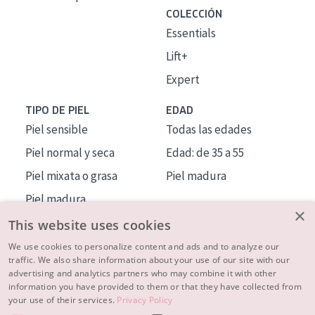
COLECCIÓN
Essentials
Lift+
Expert
TIPO DE PIEL
EDAD
Piel sensible
Todas las edades
Piel normal y seca
Edad: de 35 a 55
Piel mixata o grasa
Piel madura
Piel madura
×
Piel expuesta al sol
This website uses cookies
Piel menopáusica
We use cookies to personalize content and ads and to analyze our
traffic. We also share information about your use of our site with our
advertising and analytics partners who may combine it with other
MÁS SOBRE NOSOTROS
information you have provided to them or that they have collected from
your use of their services.
Privacy Policy
INSPIRACIÓN