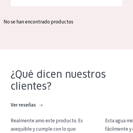
Hidratación y luminosidad
German
Reducción de arrugas
Spanish
No se han encontrado productos
Regeneración
Greek
Firmeza
Piel menopáusica
TIPO DE PRODUCTO
¿Qué dicen nuestros
Crema de día
clientes?
Crema de noche
Crema de ojos
Ver reseñas
Sérum
Realmente amo este producto. Es
Esta agua mi
Limpieza
asequible y cumple con lo que
fácilmente y 