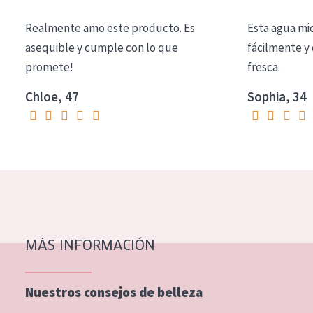
COLECCIÓN
Realmente amo este producto. Es
Esta agua mi
Essentials
asequible y cumple con lo que
fácilmente y 
promete!
fresca.
Lift+
Expert
Chloe, 47
Sophia, 34
TIPO DE PIEL
Piel sensible
Piel normal y seca
Piel mixata o grasa
Piel madura
MÁS INFORMACIÓN
Piel expuesta al sol
Piel menopáusica
Nuestros consejos de belleza