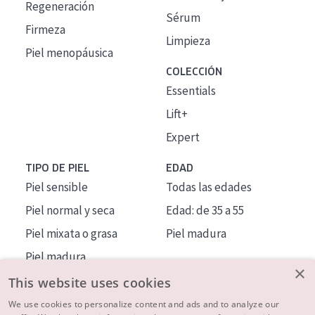
Regeneración
Sérum
Firmeza
Limpieza
Piel menopáusica
COLECCIÓN
Essentials
Lift+
Expert
TIPO DE PIEL
EDAD
Piel sensible
Todas las edades
Piel normal y seca
Edad: de 35 a 55
Piel mixata o grasa
Piel madura
Piel madura
×
Piel expuesta al sol
This website uses cookies
Piel menopáusica
We use cookies to personalize content and ads and to analyze our