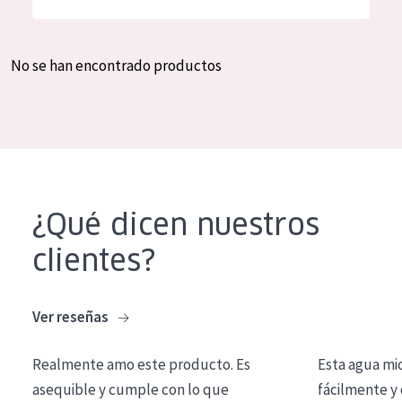
Hidratación y luminosidad
German
Reducción de arrugas
Spanish
No se han encontrado productos
Regeneración
Greek
Firmeza
Piel menopáusica
TIPO DE PRODUCTO
¿Qué dicen nuestros
Crema de día
clientes?
Crema de noche
Crema de ojos
Ver reseñas
Sérum
Realmente amo este producto. Es
Esta agua mi
Limpieza
asequible y cumple con lo que
fácilmente y 