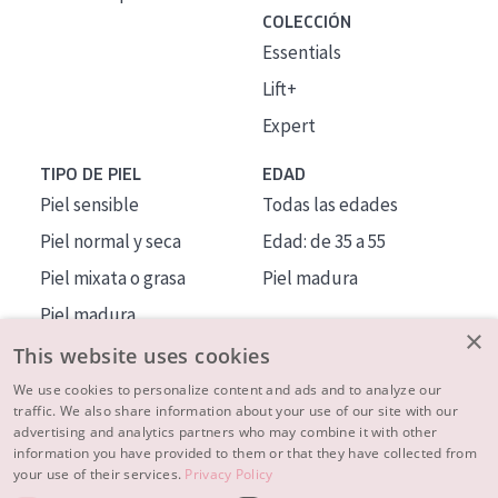
COLECCIÓN
Essentials
Lift+
Expert
TIPO DE PIEL
EDAD
Piel sensible
Todas las edades
Piel normal y seca
Edad: de 35 a 55
Piel mixata o grasa
Piel madura
Piel madura
×
Piel expuesta al sol
This website uses cookies
Piel menopáusica
We use cookies to personalize content and ads and to analyze our
traffic. We also share information about your use of our site with our
advertising and analytics partners who may combine it with other
MÁS SOBRE NOSOTROS
information you have provided to them or that they have collected from
your use of their services.
Privacy Policy
INSPIRACIÓN