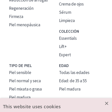
Reducción de arrugas
Crema de ojos
Regeneración
Sérum
Firmeza
Limpieza
Piel menopáusica
COLECCIÓN
Essentials
Lift+
Expert
TIPO DE PIEL
EDAD
Piel sensible
Todas las edades
Piel normal y seca
Edad: de 35 a 55
Piel mixata o grasa
Piel madura
Piel madura
×
Piel expuesta al sol
This website uses cookies