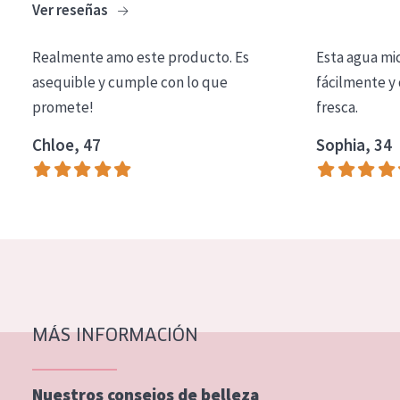
Ver reseñas
COLECCIÓN
Essentials
Realmente amo este producto. Es
Esta agua mi
asequible y cumple con lo que
fácilmente y 
Lift+
promete!
fresca.
Expert
Chloe, 47
Sophia, 34
TIPO DE PIEL
Piel sensible
Piel normal y seca
Piel mixata o grasa
Piel madura
MÁS INFORMACIÓN
Piel expuesta al sol
Piel menopáusica
Nuestros consejos de belleza