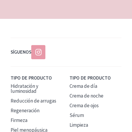
EDAD
Todas las edades
Edad: de 35 a 55
Piel madura
SÍGUENOS
TIPO DE PRODUCTO
TIPO DE PRODUCTO
Hidratación y
Crema de día
luminosidad
Crema de noche
Reducción de arrugas
Crema de ojos
Regeneración
Sérum
Firmeza
Limpieza
Piel menopáusica