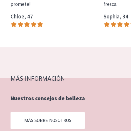
promete!
fresca.
COLECCIÓN
Chloe, 47
Sophia, 34
Essentials
Lift+
Expert
TIPO DE PIEL
Piel sensible
Piel normal y seca
MÁS INFORMACIÓN
Piel mixata o grasa
Nuestros consejos de belleza
Piel madura
Piel expuesta al sol
MÁS SOBRE NOSOTROS
Piel menopáusica