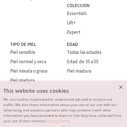
COLECCIÓN
Essentials
Lift+
Expert
TIPO DE PIEL
EDAD
Piel sensible
Todas las edades
Piel normal y seca
Edad: de 35 a 55
Piel mixata o grasa
Piel madura
Piel madura
×
Piel expuesta al sol
This website uses cookies
Piel menopáusica
We use cookies to personalize content and ads and to analyze our
traffic. We also share information about your use of our site with our
advertising and analytics partners who may combine it with other
MÁS SOBRE NOSOTROS
information you have provided to them or that they have collected from
your use of their services.
Privacy Policy
INSPIRACIÓN