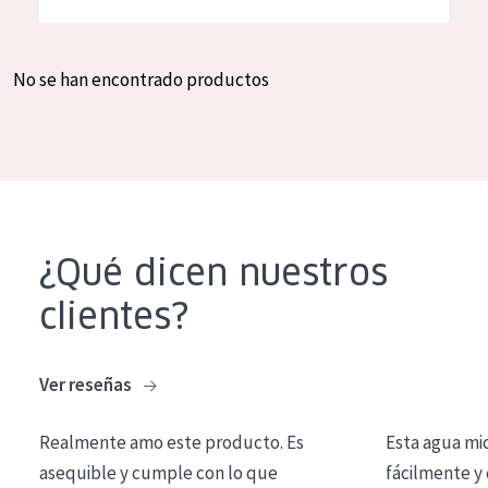
Hidratación y luminosidad
German
Reducción de arrugas
Spanish
No se han encontrado productos
Regeneración
Greek
Firmeza
Piel menopáusica
TIPO DE PRODUCTO
¿Qué dicen nuestros
Crema de día
clientes?
Crema de noche
Crema de ojos
Ver reseñas
Sérum
Realmente amo este producto. Es
Esta agua mi
Limpieza
asequible y cumple con lo que
fácilmente y 