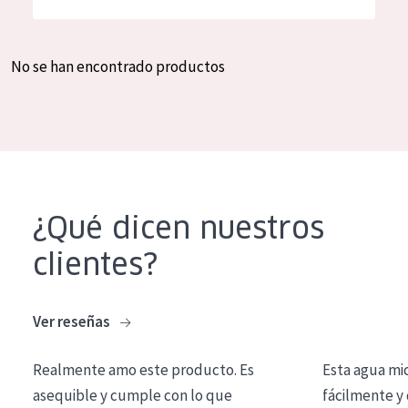
Hidratación y luminosidad
German
Reducción de arrugas
Spanish
No se han encontrado productos
Regeneración
Greek
Firmeza
Piel menopáusica
TIPO DE PRODUCTO
¿Qué dicen nuestros
Crema de día
clientes?
Crema de noche
Crema de ojos
Ver reseñas
Sérum
Realmente amo este producto. Es
Esta agua mi
Limpieza
asequible y cumple con lo que
fácilmente y 