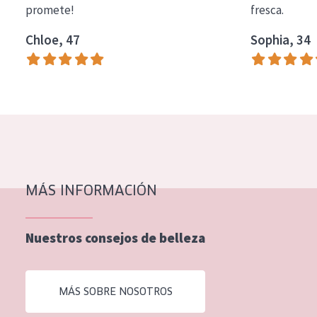
promete!
fresca.
COLECCIÓN
Chloe, 47
Sophia, 34
Essentials
Lift+
Expert
TIPO DE PIEL
Piel sensible
Piel normal y seca
MÁS INFORMACIÓN
Piel mixata o grasa
Nuestros consejos de belleza
Piel madura
Piel expuesta al sol
MÁS SOBRE NOSOTROS
Piel menopáusica