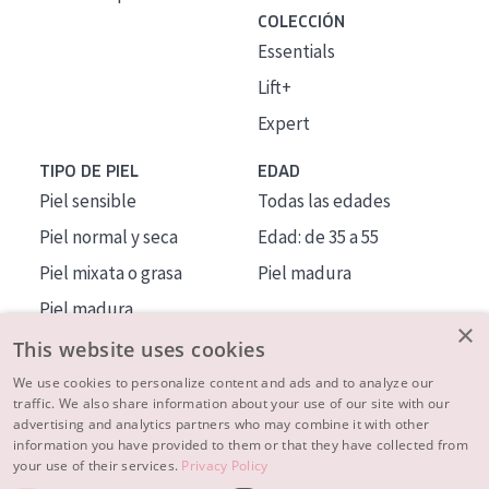
COLECCIÓN
Essentials
Lift+
Expert
TIPO DE PIEL
EDAD
Piel sensible
Todas las edades
Piel normal y seca
Edad: de 35 a 55
Piel mixata o grasa
Piel madura
Piel madura
×
Piel expuesta al sol
This website uses cookies
Piel menopáusica
We use cookies to personalize content and ads and to analyze our
traffic. We also share information about your use of our site with our
advertising and analytics partners who may combine it with other
MÁS SOBRE NOSOTROS
information you have provided to them or that they have collected from
your use of their services.
Privacy Policy
INSPIRACIÓN