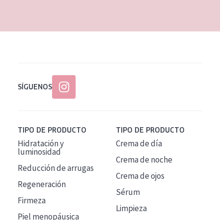
EDAD
Todas las edades
Edad: de 35 a 55
Piel madura
SÍGUENOS
TIPO DE PRODUCTO
TIPO DE PRODUCTO
Hidratación y
Crema de día
luminosidad
Crema de noche
Reducción de arrugas
Crema de ojos
Regeneración
Sérum
Firmeza
Limpieza
Piel menopáusica