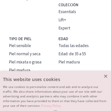
COLECCIÓN
Essentials
Lift+
Expert
TIPO DE PIEL
EDAD
Piel sensible
Todas las edades
Piel normal y seca
Edad: de 35 a 55
Piel mixata o grasa
Piel madura
Piel madura
×
Piel expuesta al sol
This website uses cookies
Piel menopáusica
We use cookies to personalize content and ads and to analyze our
traffic. We also share information about your use of our site with our
advertising and analytics partners who may combine it with other
MÁS SOBRE NOSOTROS
information you have provided to them or that they have collected from
your use of their services.
Privacy Policy
INSPIRACIÓN