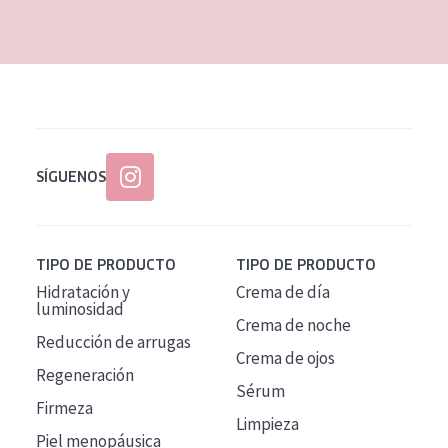
EDAD
Todas las edades
Edad: de 35 a 55
Piel madura
SÍGUENOS
TIPO DE PRODUCTO
TIPO DE PRODUCTO
Hidratación y
Crema de día
luminosidad
Crema de noche
Reducción de arrugas
Crema de ojos
Regeneración
Sérum
Firmeza
Limpieza
Piel menopáusica