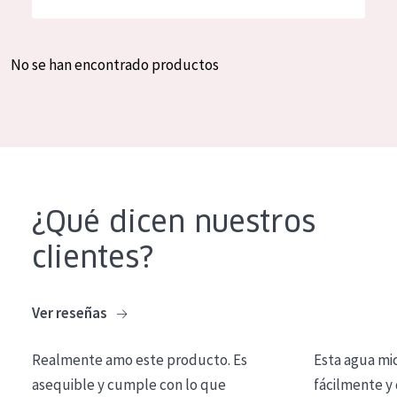
Hidratación y luminosidad
German
Reducción de arrugas
Spanish
No se han encontrado productos
Regeneración
Greek
Firmeza
Piel menopáusica
TIPO DE PRODUCTO
¿Qué dicen nuestros
Crema de día
clientes?
Crema de noche
Crema de ojos
Ver reseñas
Sérum
Realmente amo este producto. Es
Esta agua mi
Limpieza
asequible y cumple con lo que
fácilmente y 