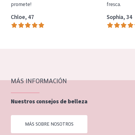
promete!
fresca.
COLECCIÓN
Chloe, 47
Sophia, 34
Essentials
Lift+
Expert
TIPO DE PIEL
Piel sensible
Piel normal y seca
MÁS INFORMACIÓN
Piel mixata o grasa
Nuestros consejos de belleza
Piel madura
Piel expuesta al sol
MÁS SOBRE NOSOTROS
Piel menopáusica