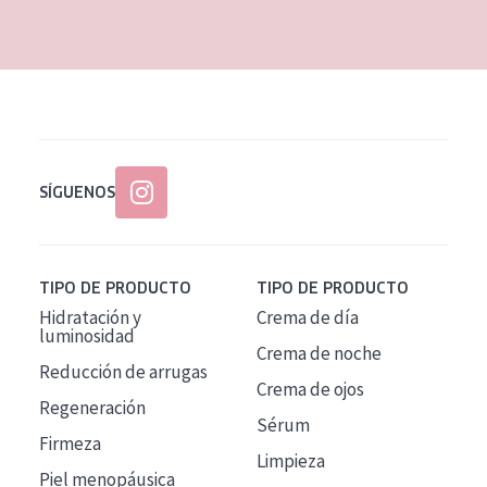
EDAD
Todas las edades
Edad: de 35 a 55
Piel madura
SÍGUENOS
TIPO DE PRODUCTO
TIPO DE PRODUCTO
Hidratación y
Crema de día
luminosidad
Crema de noche
Reducción de arrugas
Crema de ojos
Regeneración
Sérum
Firmeza
Limpieza
Piel menopáusica