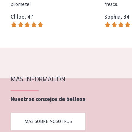
promete!
fresca.
COLECCIÓN
Chloe, 47
Sophia, 34
Essentials
Lift+
Expert
TIPO DE PIEL
Piel sensible
Piel normal y seca
MÁS INFORMACIÓN
Piel mixata o grasa
Nuestros consejos de belleza
Piel madura
Piel expuesta al sol
MÁS SOBRE NOSOTROS
Piel menopáusica