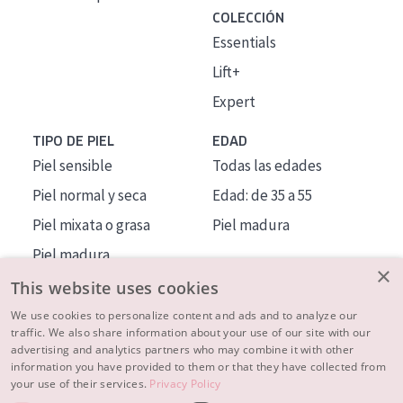
COLECCIÓN
Essentials
Lift+
Expert
TIPO DE PIEL
EDAD
Piel sensible
Todas las edades
Piel normal y seca
Edad: de 35 a 55
Piel mixata o grasa
Piel madura
Piel madura
×
Piel expuesta al sol
This website uses cookies
Piel menopáusica
We use cookies to personalize content and ads and to analyze our
traffic. We also share information about your use of our site with our
advertising and analytics partners who may combine it with other
MÁS SOBRE NOSOTROS
information you have provided to them or that they have collected from
your use of their services.
Privacy Policy
INSPIRACIÓN