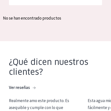
Hidratación y luminosidad
German
Reducción de arrugas
Spanish
No se han encontrado productos
Regeneración
Greek
Firmeza
Piel menopáusica
TIPO DE PRODUCTO
¿Qué dicen nuestros
Crema de día
clientes?
Crema de noche
Crema de ojos
Ver reseñas
Sérum
Realmente amo este producto. Es
Esta agua mi
Limpieza
asequible y cumple con lo que
fácilmente y 