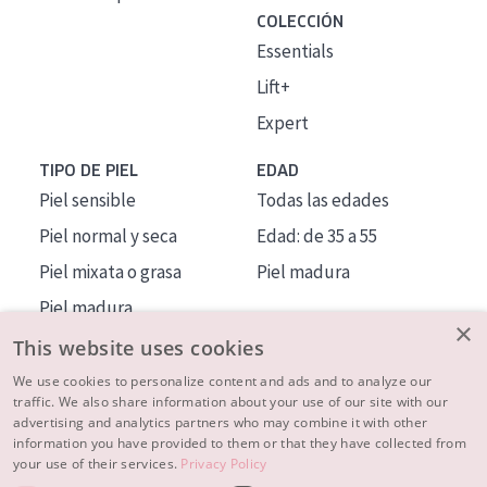
COLECCIÓN
Essentials
Lift+
Expert
TIPO DE PIEL
EDAD
Piel sensible
Todas las edades
Piel normal y seca
Edad: de 35 a 55
Piel mixata o grasa
Piel madura
Piel madura
×
Piel expuesta al sol
This website uses cookies
Piel menopáusica
We use cookies to personalize content and ads and to analyze our
traffic. We also share information about your use of our site with our
advertising and analytics partners who may combine it with other
MÁS SOBRE NOSOTROS
information you have provided to them or that they have collected from
your use of their services.
Privacy Policy
INSPIRACIÓN