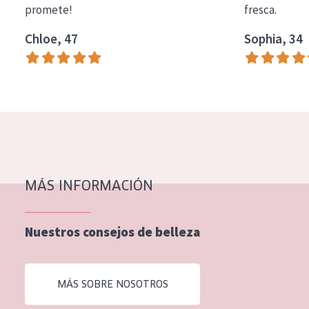
promete!
fresca.
COLECCIÓN
Chloe, 47
Sophia, 34
Essentials
Lift+
Expert
TIPO DE PIEL
Piel sensible
Piel normal y seca
MÁS INFORMACIÓN
Piel mixata o grasa
Nuestros consejos de belleza
Piel madura
Piel expuesta al sol
MÁS SOBRE NOSOTROS
Piel menopáusica