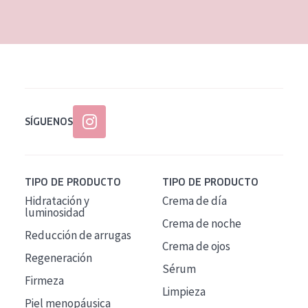
EDAD
Todas las edades
Edad: de 35 a 55
Piel madura
SÍGUENOS
TIPO DE PRODUCTO
TIPO DE PRODUCTO
Hidratación y
Crema de día
luminosidad
Crema de noche
Reducción de arrugas
Crema de ojos
Regeneración
Sérum
Firmeza
Limpieza
Piel menopáusica