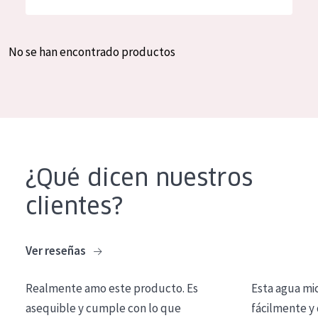
Hidratación y luminosidad
German
Reducción de arrugas
Spanish
No se han encontrado productos
Regeneración
Greek
Firmeza
Piel menopáusica
TIPO DE PRODUCTO
¿Qué dicen nuestros
Crema de día
clientes?
Crema de noche
Crema de ojos
Ver reseñas
Sérum
Realmente amo este producto. Es
Esta agua mi
Limpieza
asequible y cumple con lo que
fácilmente y 