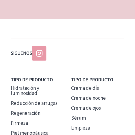
EDAD
Todas las edades
Edad: de 35 a 55
Piel madura
SÍGUENOS
TIPO DE PRODUCTO
TIPO DE PRODUCTO
Hidratación y
Crema de día
luminosidad
Crema de noche
Reducción de arrugas
Crema de ojos
Regeneración
Sérum
Firmeza
Limpieza
Piel menopáusica