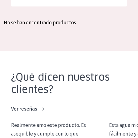
Hidratación y luminosidad
German
Reducción de arrugas
Spanish
No se han encontrado productos
Regeneración
Greek
Firmeza
Piel menopáusica
TIPO DE PRODUCTO
¿Qué dicen nuestros
Crema de día
clientes?
Crema de noche
Crema de ojos
Ver reseñas
Sérum
Realmente amo este producto. Es
Esta agua mi
Limpieza
asequible y cumple con lo que
fácilmente y 