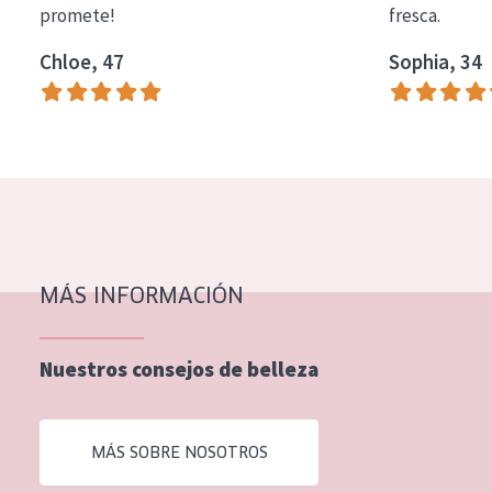
promete!
fresca.
COLECCIÓN
Chloe, 47
Sophia, 34
Essentials
Lift+
Expert
TIPO DE PIEL
Piel sensible
Piel normal y seca
MÁS INFORMACIÓN
Piel mixata o grasa
Nuestros consejos de belleza
Piel madura
Piel expuesta al sol
MÁS SOBRE NOSOTROS
Piel menopáusica