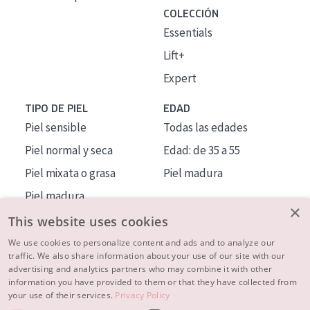
COLECCIÓN
Essentials
Lift+
Expert
TIPO DE PIEL
EDAD
Piel sensible
Todas las edades
Piel normal y seca
Edad: de 35 a 55
Piel mixata o grasa
Piel madura
Piel madura
×
Piel expuesta al sol
This website uses cookies
Piel menopáusica
We use cookies to personalize content and ads and to analyze our
traffic. We also share information about your use of our site with our
advertising and analytics partners who may combine it with other
MÁS SOBRE NOSOTROS
information you have provided to them or that they have collected from
your use of their services.
Privacy Policy
INSPIRACIÓN