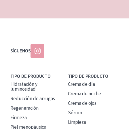
EDAD
Todas las edades
Edad: de 35 a 55
Piel madura
SÍGUENOS
TIPO DE PRODUCTO
TIPO DE PRODUCTO
Hidratación y
Crema de día
luminosidad
Crema de noche
Reducción de arrugas
Crema de ojos
Regeneración
Sérum
Firmeza
Limpieza
Piel menopáusica