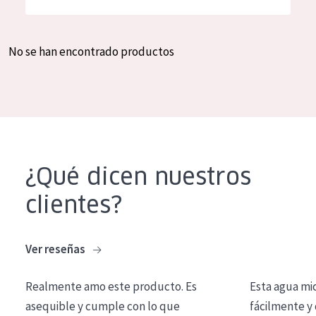
Hidratación y luminosidad
German
Reducción de arrugas
Spanish
No se han encontrado productos
Regeneración
Greek
Firmeza
Piel menopáusica
TIPO DE PRODUCTO
¿Qué dicen nuestros
Crema de día
clientes?
Crema de noche
Crema de ojos
Ver reseñas
Sérum
Realmente amo este producto. Es
Esta agua mi
Limpieza
asequible y cumple con lo que
fácilmente y 