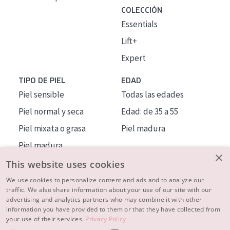
COLECCIÓN
Essentials
Lift+
Expert
TIPO DE PIEL
EDAD
Piel sensible
Todas las edades
Piel normal y seca
Edad: de 35 a 55
Piel mixata o grasa
Piel madura
Piel madura
×
Piel expuesta al sol
This website uses cookies
Piel menopáusica
We use cookies to personalize content and ads and to analyze our
traffic. We also share information about your use of our site with our
advertising and analytics partners who may combine it with other
MÁS SOBRE NOSOTROS
information you have provided to them or that they have collected from
your use of their services.
Privacy Policy
INSPIRACIÓN