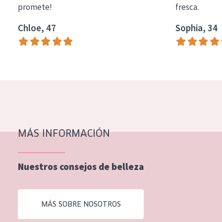
promete!
fresca.
COLECCIÓN
Chloe, 47
Sophia, 34
Essentials
Lift+
Expert
TIPO DE PIEL
Piel sensible
Piel normal y seca
MÁS INFORMACIÓN
Piel mixata o grasa
Nuestros consejos de belleza
Piel madura
Piel expuesta al sol
MÁS SOBRE NOSOTROS
Piel menopáusica