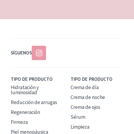
EDAD
Todas las edades
Edad: de 35 a 55
Piel madura
SÍGUENOS
TIPO DE PRODUCTO
TIPO DE PRODUCTO
Hidratación y
Crema de día
luminosidad
Crema de noche
Reducción de arrugas
Crema de ojos
Regeneración
Sérum
Firmeza
Limpieza
Piel menopáusica