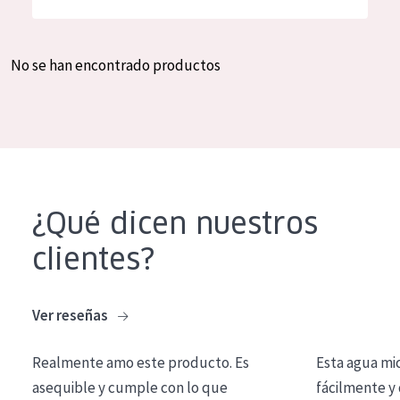
Hidratación y luminosidad
German
Reducción de arrugas
Spanish
No se han encontrado productos
Regeneración
Greek
Firmeza
Piel menopáusica
TIPO DE PRODUCTO
¿Qué dicen nuestros
Crema de día
clientes?
Crema de noche
Crema de ojos
Ver reseñas
Sérum
Realmente amo este producto. Es
Esta agua mi
Limpieza
asequible y cumple con lo que
fácilmente y 