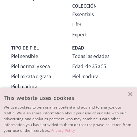
COLECCIÓN
Essentials
Lift+
Expert
TIPO DE PIEL
EDAD
Piel sensible
Todas las edades
Piel normal y seca
Edad: de 35 a 55
Piel mixata o grasa
Piel madura
Piel madura
×
Piel expuesta al sol
This website uses cookies
Piel menopáusica
We use cookies to personalize content and ads and to analyze our
traffic. We also share information about your use of our site with our
advertising and analytics partners who may combine it with other
MÁS SOBRE NOSOTROS
information you have provided to them or that they have collected from
your use of their services.
Privacy Policy
INSPIRACIÓN