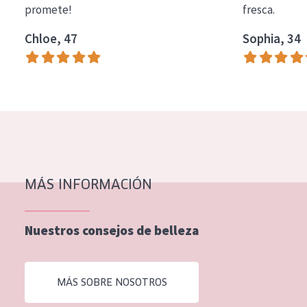
promete!
fresca.
COLECCIÓN
Chloe, 47
Sophia, 34
Essentials
Lift+
Expert
TIPO DE PIEL
Piel sensible
Piel normal y seca
MÁS INFORMACIÓN
Piel mixata o grasa
Nuestros consejos de belleza
Piel madura
Piel expuesta al sol
MÁS SOBRE NOSOTROS
Piel menopáusica