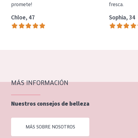
promete!
fresca.
COLECCIÓN
Chloe, 47
Sophia, 34
Essentials
Lift+
Expert
TIPO DE PIEL
Piel sensible
Piel normal y seca
MÁS INFORMACIÓN
Piel mixata o grasa
Nuestros consejos de belleza
Piel madura
Piel expuesta al sol
MÁS SOBRE NOSOTROS
Piel menopáusica