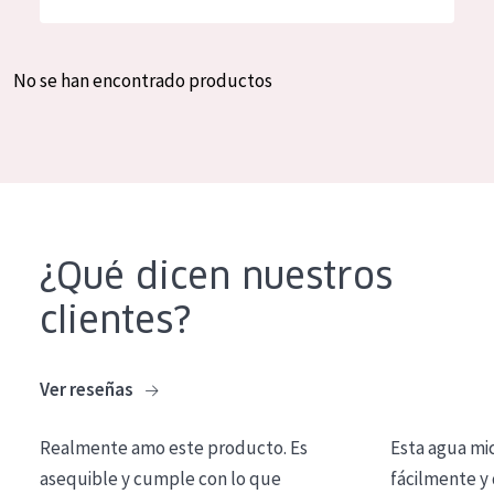
Hidratación y luminosidad
German
Reducción de arrugas
Spanish
No se han encontrado productos
Regeneración
Greek
Firmeza
Piel menopáusica
TIPO DE PRODUCTO
¿Qué dicen nuestros
Crema de día
clientes?
Crema de noche
Crema de ojos
Ver reseñas
Sérum
Realmente amo este producto. Es
Esta agua mi
Limpieza
asequible y cumple con lo que
fácilmente y 