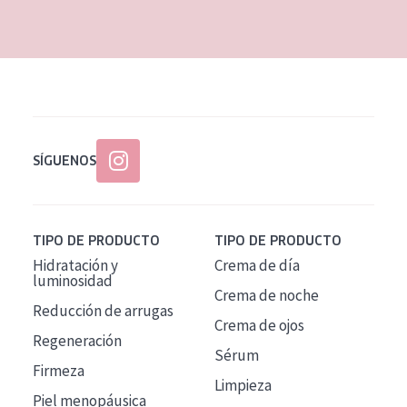
EDAD
Todas las edades
Edad: de 35 a 55
Piel madura
SÍGUENOS
TIPO DE PRODUCTO
TIPO DE PRODUCTO
Hidratación y
Crema de día
luminosidad
Crema de noche
Reducción de arrugas
Crema de ojos
Regeneración
Sérum
Firmeza
Limpieza
Piel menopáusica