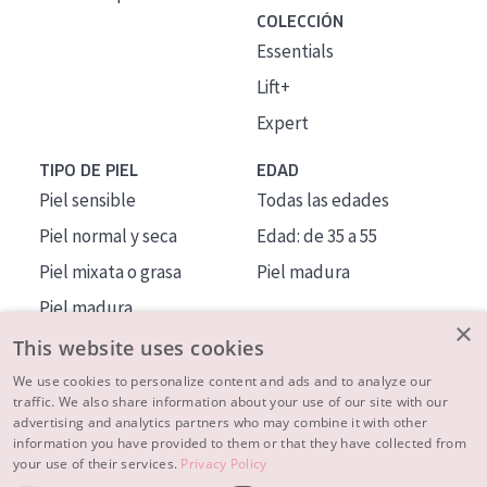
COLECCIÓN
Essentials
Lift+
Expert
TIPO DE PIEL
EDAD
Piel sensible
Todas las edades
Piel normal y seca
Edad: de 35 a 55
Piel mixata o grasa
Piel madura
Piel madura
×
Piel expuesta al sol
This website uses cookies
Piel menopáusica
We use cookies to personalize content and ads and to analyze our
traffic. We also share information about your use of our site with our
advertising and analytics partners who may combine it with other
MÁS SOBRE NOSOTROS
information you have provided to them or that they have collected from
your use of their services.
Privacy Policy
INSPIRACIÓN