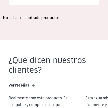
Hidratación y luminosidad
German
Reducción de arrugas
Spanish
No se han encontrado productos
Regeneración
Greek
Firmeza
Piel menopáusica
TIPO DE PRODUCTO
¿Qué dicen nuestros
Crema de día
clientes?
Crema de noche
Crema de ojos
Ver reseñas
Sérum
Realmente amo este producto. Es
Esta agua mi
Limpieza
asequible y cumple con lo que
fácilmente y 