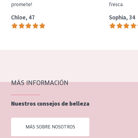
promete!
fresca.
COLECCIÓN
Chloe, 47
Sophia, 34
Essentials
Lift+
Expert
TIPO DE PIEL
Piel sensible
Piel normal y seca
MÁS INFORMACIÓN
Piel mixata o grasa
Nuestros consejos de belleza
Piel madura
Piel expuesta al sol
MÁS SOBRE NOSOTROS
Piel menopáusica