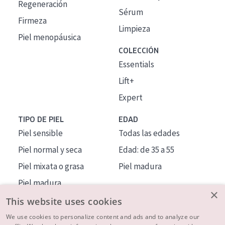
Regeneración
Sérum
Firmeza
Limpieza
Piel menopáusica
COLECCIÓN
Essentials
Lift+
Expert
TIPO DE PIEL
EDAD
Piel sensible
Todas las edades
Piel normal y seca
Edad: de 35 a 55
Piel mixata o grasa
Piel madura
Piel madura
×
Piel expuesta al sol
This website uses cookies
Piel menopáusica
We use cookies to personalize content and ads and to analyze our