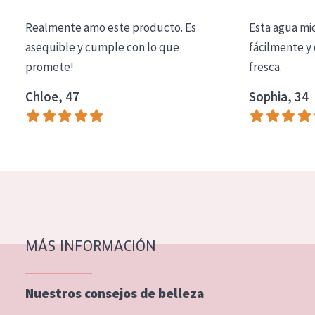
COLECCIÓN
Realmente amo este producto. Es
Esta agua mi
Essentials
asequible y cumple con lo que
fácilmente y 
promete!
fresca.
Lift+
Expert
Chloe, 47
Sophia, 34
TIPO DE PIEL
Piel sensible
Piel normal y seca
Piel mixata o grasa
Piel madura
MÁS INFORMACIÓN
Piel expuesta al sol
Piel menopáusica
Nuestros consejos de belleza