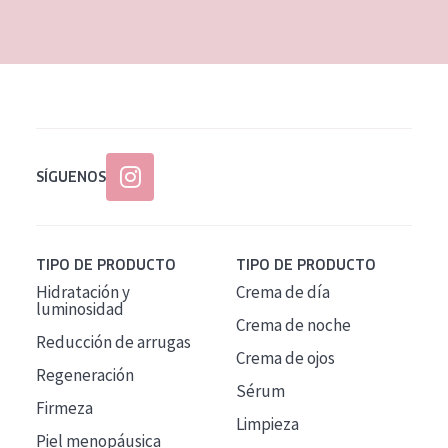
EDAD
Todas las edades
Edad: de 35 a 55
Piel madura
SÍGUENOS
TIPO DE PRODUCTO
TIPO DE PRODUCTO
Hidratación y
Crema de día
luminosidad
Crema de noche
Reducción de arrugas
Crema de ojos
Regeneración
Sérum
Firmeza
Limpieza
Piel menopáusica