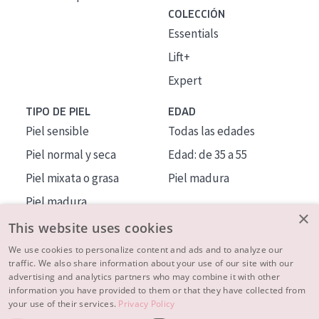
COLECCIÓN
Essentials
Lift+
Expert
TIPO DE PIEL
EDAD
Piel sensible
Todas las edades
Piel normal y seca
Edad: de 35 a 55
Piel mixata o grasa
Piel madura
Piel madura
×
Piel expuesta al sol
This website uses cookies
Piel menopáusica
We use cookies to personalize content and ads and to analyze our
traffic. We also share information about your use of our site with our
advertising and analytics partners who may combine it with other
MÁS SOBRE NOSOTROS
information you have provided to them or that they have collected from
your use of their services.
Privacy Policy
INSPIRACIÓN