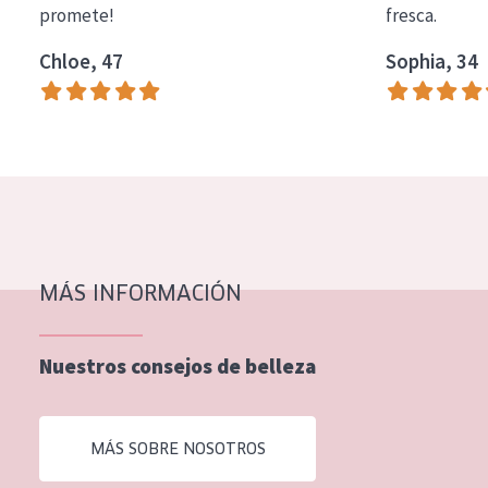
promete!
fresca.
COLECCIÓN
Chloe, 47
Sophia, 34
Essentials
Lift+
Expert
TIPO DE PIEL
Piel sensible
Piel normal y seca
MÁS INFORMACIÓN
Piel mixata o grasa
Nuestros consejos de belleza
Piel madura
Piel expuesta al sol
MÁS SOBRE NOSOTROS
Piel menopáusica