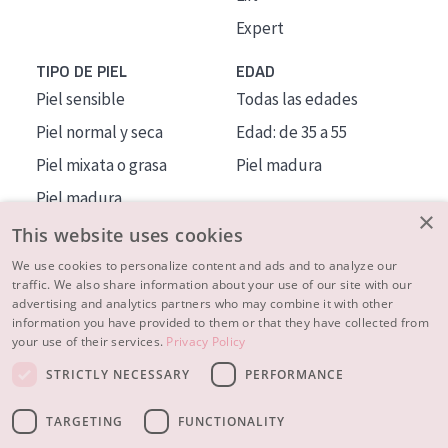
Expert
TIPO DE PIEL
EDAD
Piel sensible
Todas las edades
Piel normal y seca
Edad: de 35 a 55
Piel mixata o grasa
Piel madura
Piel madura
×
Piel expuesta al sol
This website uses cookies
Piel menopáusica
We use cookies to personalize content and ads and to analyze our
traffic. We also share information about your use of our site with our
advertising and analytics partners who may combine it with other
MÁS SOBRE NOSOTROS
information you have provided to them or that they have collected from
your use of their services.
Privacy Policy
INSPIRACIÓN
STRICTLY NECESSARY
PERFORMANCE
CONTACTO
TARGETING
FUNCTIONALITY
© 2023 - 2026 Diadermine
Condiciones
Política de Privacidad