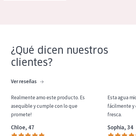
COLECCIÓN
Essentials
Lift+
Expert
¿Qué dicen nuestros
TIPO DE PIEL
clientes?
Piel sensible
Piel normal y seca
Ver reseñas
Piel mixata o grasa
Realmente amo este producto. Es
Esta agua mi
Piel madura
asequible y cumple con lo que
fácilmente y 
promete!
fresca.
Piel expuesta al sol
Piel menopáusica
Chloe, 47
Sophia, 34