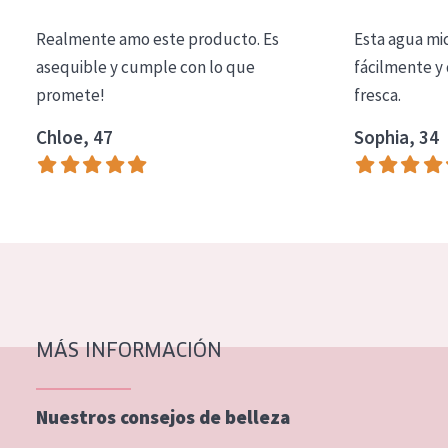
COLECCIÓN
Realmente amo este producto. Es
Esta agua mi
Essentials
asequible y cumple con lo que
fácilmente y 
promete!
fresca.
Lift+
Expert
Chloe, 47
Sophia, 34
TIPO DE PIEL
Piel sensible
Piel normal y seca
Piel mixata o grasa
Piel madura
MÁS INFORMACIÓN
Piel expuesta al sol
Piel menopáusica
Nuestros consejos de belleza