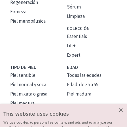
Regeneración
Sérum
Firmeza
Limpieza
Piel menopáusica
COLECCIÓN
Essentials
Lift+
Expert
TIPO DE PIEL
EDAD
Piel sensible
Todas las edades
Piel normal y seca
Edad: de 35 a 55
Piel mixata o grasa
Piel madura
Piel madura
×
Piel expuesta al sol
This website uses cookies
Piel menopáusica
We use cookies to personalize content and ads and to analyze our