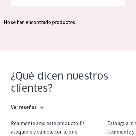
Hidratación y luminosidad
German
Reducción de arrugas
Spanish
No se han encontrado productos
Regeneración
Greek
Firmeza
Piel menopáusica
TIPO DE PRODUCTO
¿Qué dicen nuestros
Crema de día
clientes?
Crema de noche
Crema de ojos
Ver reseñas
Sérum
Realmente amo este producto. Es
Esta agua mi
Limpieza
asequible y cumple con lo que
fácilmente y 