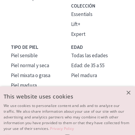
COLECCIÓN
Essentials
Lift+
Expert
TIPO DE PIEL
EDAD
Piel sensible
Todas las edades
Piel normal y seca
Edad: de 35 a 55
Piel mixata o grasa
Piel madura
Piel madura
×
Piel expuesta al sol
This website uses cookies
Piel menopáusica
We use cookies to personalize content and ads and to analyze our
traffic. We also share information about your use of our site with our
advertising and analytics partners who may combine it with other
MÁS SOBRE NOSOTROS
information you have provided to them or that they have collected from
your use of their services.
Privacy Policy
INSPIRACIÓN