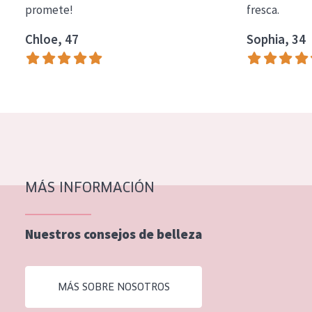
promete!
fresca.
COLECCIÓN
Chloe, 47
Sophia, 34
Essentials
Lift+
Expert
TIPO DE PIEL
Piel sensible
Piel normal y seca
MÁS INFORMACIÓN
Piel mixata o grasa
Nuestros consejos de belleza
Piel madura
Piel expuesta al sol
MÁS SOBRE NOSOTROS
Piel menopáusica