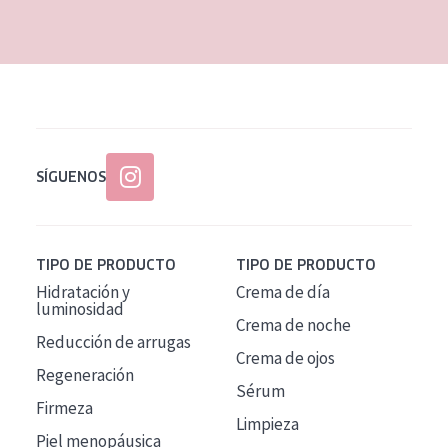
EDAD
Todas las edades
Edad: de 35 a 55
Piel madura
SÍGUENOS
TIPO DE PRODUCTO
TIPO DE PRODUCTO
Hidratación y
Crema de día
luminosidad
Crema de noche
Reducción de arrugas
Crema de ojos
Regeneración
Sérum
Firmeza
Limpieza
Piel menopáusica