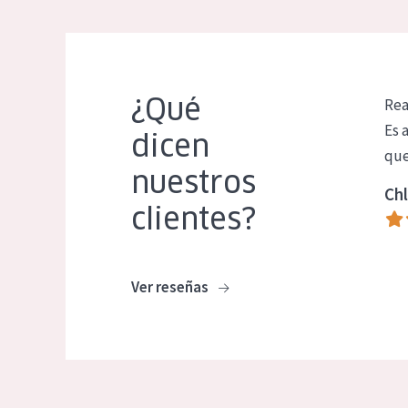
¿Qué
Rea
Es 
dicen
que
nuestros
Chl
clientes?
Ver reseñas