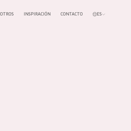
SOTROS
INSPIRACIÓN
CONTACTO
ES
tros productos
S NUESTROS
UCTOS