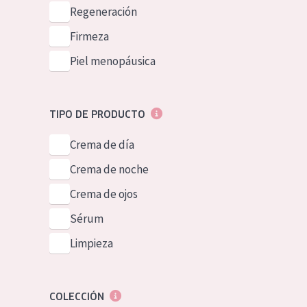
Piel normal y s
Regeneración
German
Piel mixata o g
Firmeza
Spanish
Piel madura
Piel menopáusica
Greek
Piel expuesta a
Piel menopáus
TIPO DE PRODUCTO
Crema de día
NUESTROS P
Crema de noche
Crema de ojos
Sérum
Limpieza
COLECCIÓN