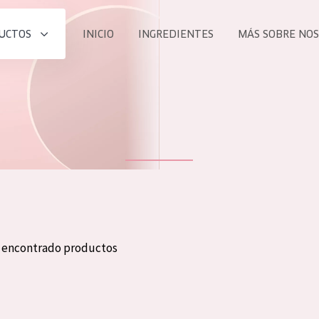
UCTOS
INICIO
INGREDIENTES
MÁS SOBRE NO
todos nues
UCTO
COLECCIÓN
Essentials
he
Lift+
Expert
n encontrado productos
TODO
EDAD
PROD
Todas las edades