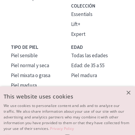
COLECCIÓN
Essentials
Lift+
Expert
TIPO DE PIEL
EDAD
Piel sensible
Todas las edades
Piel normal y seca
Edad: de 35 a 55
Piel mixata o grasa
Piel madura
Piel madura
×
Piel expuesta al sol
This website uses cookies
Piel menopáusica
We use cookies to personalize content and ads and to analyze our
traffic. We also share information about your use of our site with our
advertising and analytics partners who may combine it with other
MÁS SOBRE NOSOTROS
information you have provided to them or that they have collected from
your use of their services.
Privacy Policy
INSPIRACIÓN