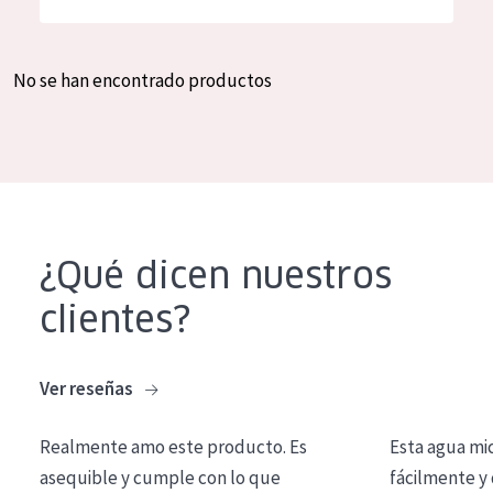
Hidratación y luminosidad
German
Reducción de arrugas
Spanish
No se han encontrado productos
Regeneración
Greek
Firmeza
Piel menopáusica
TIPO DE PRODUCTO
¿Qué dicen nuestros
Crema de día
clientes?
Crema de noche
Crema de ojos
Ver reseñas
Sérum
Realmente amo este producto. Es
Esta agua mi
Limpieza
asequible y cumple con lo que
fácilmente y 