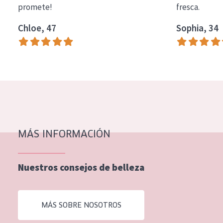
promete!
fresca.
COLECCIÓN
Chloe, 47
Sophia, 34
Essentials
Lift+
Expert
TIPO DE PIEL
Piel sensible
Piel normal y seca
MÁS INFORMACIÓN
Piel mixata o grasa
Nuestros consejos de belleza
Piel madura
Piel expuesta al sol
MÁS SOBRE NOSOTROS
Piel menopáusica