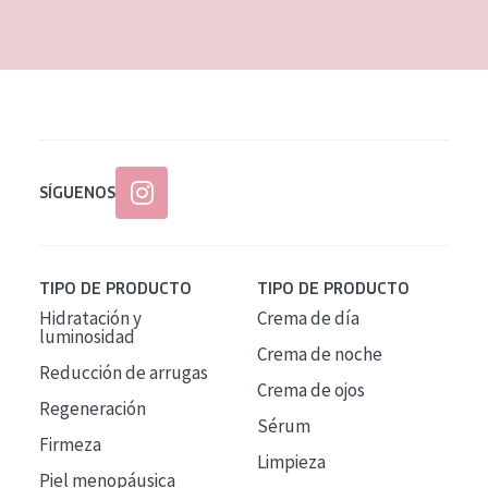
EDAD
Todas las edades
Edad: de 35 a 55
Piel madura
SÍGUENOS
TIPO DE PRODUCTO
TIPO DE PRODUCTO
Hidratación y
Crema de día
luminosidad
Crema de noche
Reducción de arrugas
Crema de ojos
Regeneración
Sérum
Firmeza
Limpieza
Piel menopáusica