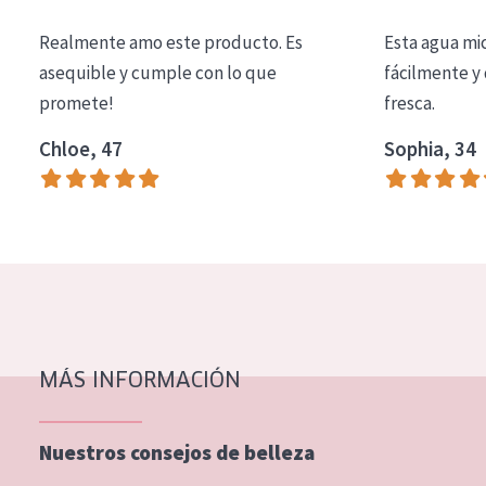
COLECCIÓN
Realmente amo este producto. Es
Esta agua mi
Essentials
asequible y cumple con lo que
fácilmente y 
promete!
fresca.
Lift+
Expert
Chloe, 47
Sophia, 34
TIPO DE PIEL
Piel sensible
Piel normal y seca
Piel mixata o grasa
Piel madura
MÁS INFORMACIÓN
Piel expuesta al sol
Piel menopáusica
Nuestros consejos de belleza