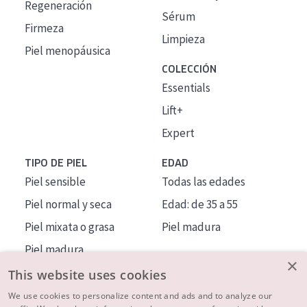
Regeneración
Sérum
Firmeza
Limpieza
Piel menopáusica
COLECCIÓN
Essentials
Lift+
Expert
TIPO DE PIEL
EDAD
Piel sensible
Todas las edades
Piel normal y seca
Edad: de 35 a 55
Piel mixata o grasa
Piel madura
Piel madura
×
Piel expuesta al sol
This website uses cookies
Piel menopáusica
We use cookies to personalize content and ads and to analyze our