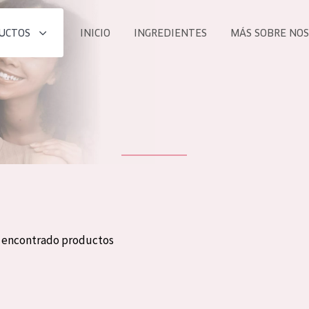
UCTOS
INICIO
INGREDIENTES
MÁS SOBRE NO
todos nues
UCTO
COLECCIÓN
Essentials
he
Lift+
Expert
n encontrado productos
TODO
EDAD
PROD
Todas las edades