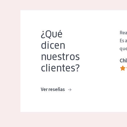
¿Qué
Rea
Es 
dicen
que
nuestros
Chl
clientes?
Ver reseñas