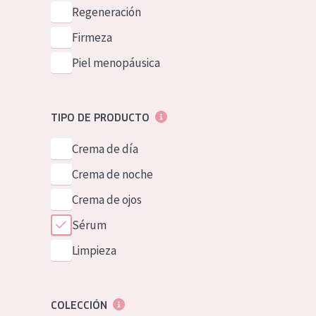
Piel normal y s
Regeneración
German
Piel mixata o g
Firmeza
Spanish
Piel madura
Piel menopáusica
Greek
Piel expuesta a
Piel menopáus
TIPO DE PRODUCTO
Crema de día
NUESTROS P
Crema de noche
Crema de ojos
Sérum
Limpieza
COLECCIÓN