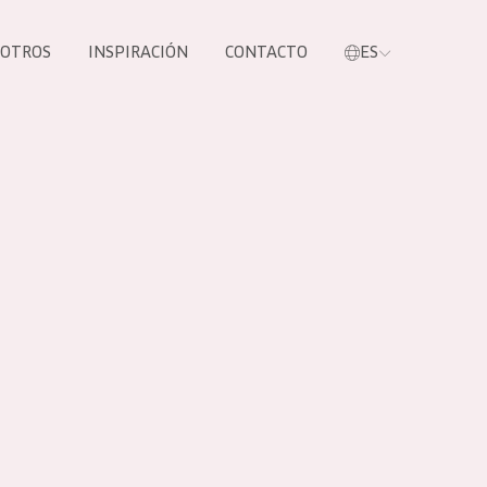
SOTROS
INSPIRACIÓN
CONTACTO
ES
tros productos
S NUESTROS
UCTOS