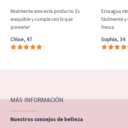
COLECCIÓN
Realmente amo este producto. Es
Esta agua mi
Essentials
asequible y cumple con lo que
fácilmente y 
promete!
fresca.
Lift+
Expert
Chloe, 47
Sophia, 34
TIPO DE PIEL
Piel sensible
Piel normal y seca
Piel mixata o grasa
Piel madura
MÁS INFORMACIÓN
Piel expuesta al sol
Piel menopáusica
Nuestros consejos de belleza