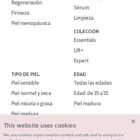
Regeneración
Sérum
Firmeza
Limpieza
Piel menopáusica
COLECCIÓN
Essentials
Lift+
Expert
TIPO DE PIEL
EDAD
Piel sensible
Todas las edades
Piel normal y seca
Edad: de 35 a 55
Piel mixata o grasa
Piel madura
Piel madura
×
Piel expuesta al sol
This website uses cookies
Piel menopáusica
We use cookies to personalize content and ads and to analyze our