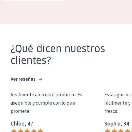
COLECCIÓN
Essentials
Lift+
Expert
¿Qué dicen nuestros
TIPO DE PIEL
clientes?
Piel sensible
Piel normal y seca
Ver reseñas
Piel mixata o grasa
Realmente amo este producto. Es
Esta agua mi
Piel madura
asequible y cumple con lo que
fácilmente y 
promete!
fresca.
Piel expuesta al sol
Piel menopáusica
Chloe, 47
Sophia, 34