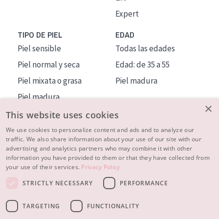
Expert
TIPO DE PIEL
EDAD
Piel sensible
Todas las edades
Piel normal y seca
Edad: de 35 a 55
Piel mixata o grasa
Piel madura
Piel madura
×
Piel expuesta al sol
This website uses cookies
Piel menopáusica
We use cookies to personalize content and ads and to analyze our
traffic. We also share information about your use of our site with our
advertising and analytics partners who may combine it with other
MÁS SOBRE NOSOTROS
information you have provided to them or that they have collected from
your use of their services.
Privacy Policy
INSPIRACIÓN
STRICTLY NECESSARY
PERFORMANCE
CONTACTO
TARGETING
FUNCTIONALITY
© 2023 - 2026 Diadermine
Condiciones
Política de Privacidad