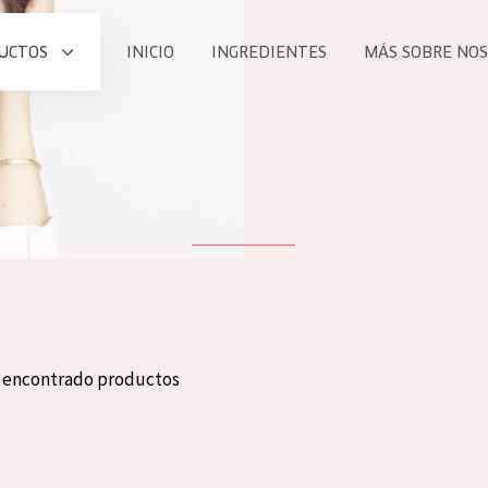
UCTOS
INICIO
INGREDIENTES
MÁS SOBRE NO
todos nues
UCTO
COLECCIÓN
Essentials
he
Lift+
Expert
n encontrado productos
TODO
EDAD
PROD
Todas las edades