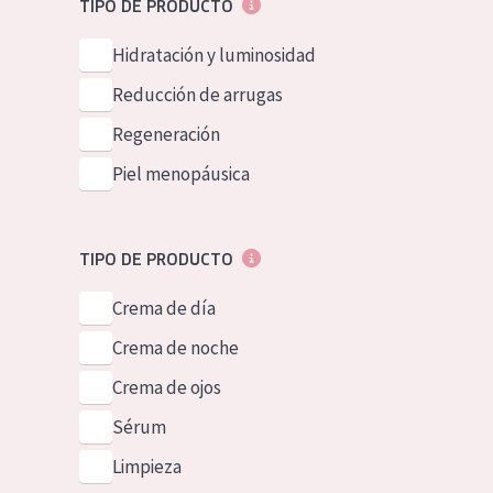
TIPO DE PRODUCTO
Piel normal y s
German
Hidratación y luminosidad
Piel mixata o g
Spanish
Reducción de arrugas
Piel madura
Greek
Regeneración
Piel expuesta a
Piel menopáusica
Piel menopáus
NUESTROS P
TIPO DE PRODUCTO
Crema de día
Crema de noche
Crema de ojos
Sérum
Limpieza