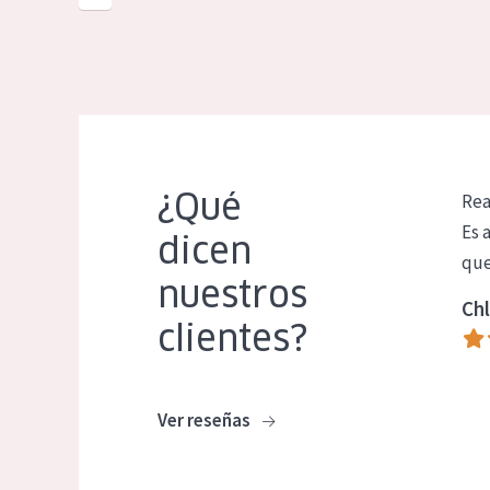
¿Qué
Rea
Es 
dicen
que
nuestros
Chl
clientes?
Ver reseñas