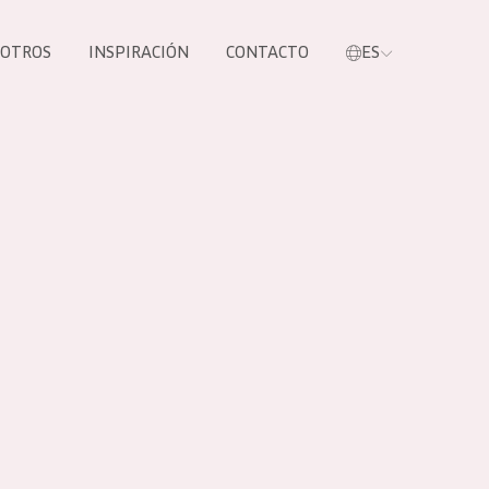
SOTROS
INSPIRACIÓN
CONTACTO
ES
tros productos
S NUESTROS
UCTOS