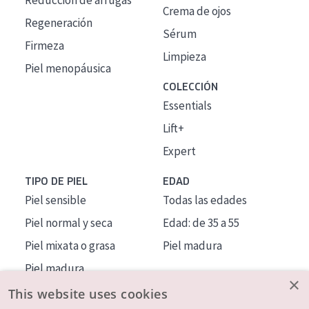
Reducción de arrugas
Crema de ojos
Regeneración
Sérum
Firmeza
Limpieza
Piel menopáusica
COLECCIÓN
Essentials
Lift+
Expert
TIPO DE PIEL
EDAD
Piel sensible
Todas las edades
Piel normal y seca
Edad: de 35 a 55
Piel mixata o grasa
Piel madura
Piel madura
×
Piel expuesta al sol
This website uses cookies