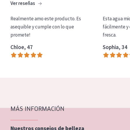
Ver reseñas
COLECCIÓN
Essentials
Realmente amo este producto. Es
Esta agua mi
asequible y cumple con lo que
fácilmente y 
Lift+
promete!
fresca.
Expert
Chloe, 47
Sophia, 34
TIPO DE PIEL
Piel sensible
Piel normal y seca
Piel mixata o grasa
Piel madura
MÁS INFORMACIÓN
Piel expuesta al sol
Piel menopáusica
Nuestros consejos de belleza