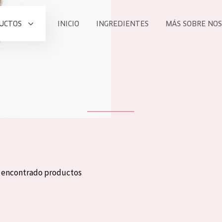
UCTOS
INICIO
INGREDIENTES
MÁS SOBRE NO
todos nues
UCTO
COLECCIÓN
Essentials
he
Lift+
Expert
n encontrado productos
TODO
EDAD
PROD
Todas las edades