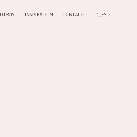
SOTROS
INSPIRACIÓN
CONTACTO
ES
tros productos
S NUESTROS
UCTOS