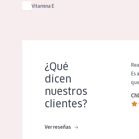
Vitamina E
¿Qué
Rea
Es 
dicen
que
nuestros
Chl
clientes?
Ver reseñas