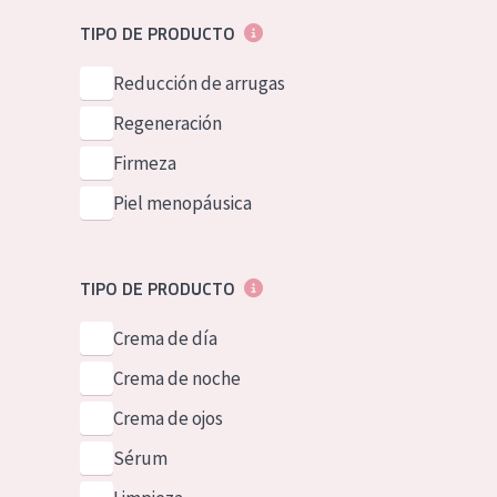
Piel normal y s
German
TIPO DE PRODUCTO
Piel mixata o g
Spanish
Reducción de arrugas
Piel madura
Greek
Regeneración
Piel expuesta a
Firmeza
Piel menopáus
Piel menopáusica
NUESTROS P
TIPO DE PRODUCTO
Crema de día
Crema de noche
Crema de ojos
Sérum