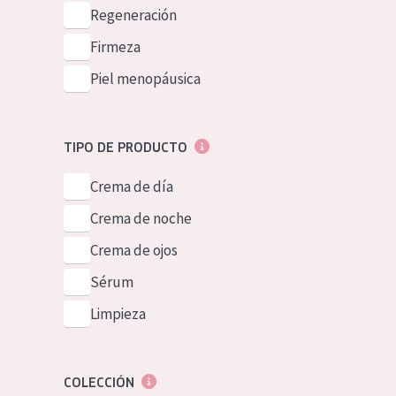
Piel normal y s
Regeneración
German
Piel mixata o g
Firmeza
Spanish
Piel madura
Piel menopáusica
Greek
Piel expuesta a
Piel menopáus
TIPO DE PRODUCTO
Crema de día
NUESTROS P
Crema de noche
Crema de ojos
Sérum
Limpieza
COLECCIÓN