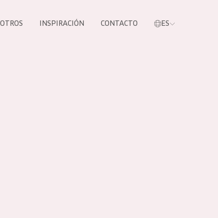
SOTROS
INSPIRACIÓN
CONTACTO
ES
tros productos
S NUESTROS
UCTOS