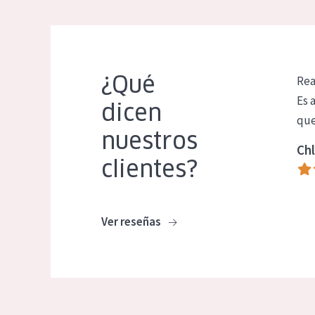
¿Qué
Rea
Es 
dicen
que
nuestros
Chl
clientes?
Ver reseñas