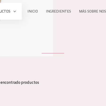
UCTOS
INICIO
INGREDIENTES
MÁS SOBRE NO
todos nues
UCTO
COLECCIÓN
Essentials
he
Lift+
Expert
n encontrado productos
TODO
EDAD
PROD
Todas las edades