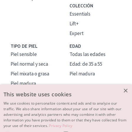
COLECCIÓN
Essentials
Lift+
Expert
TIPO DE PIEL
EDAD
Piel sensible
Todas las edades
Piel normal y seca
Edad: de 35 a 55
Piel mixata o grasa
Piel madura
Piel madura
×
Piel expuesta al sol
This website uses cookies
Piel menopáusica
We use cookies to personalize content and ads and to analyze our
traffic. We also share information about your use of our site with our
advertising and analytics partners who may combine it with other
MÁS SOBRE NOSOTROS
information you have provided to them or that they have collected from
your use of their services.
Privacy Policy
INSPIRACIÓN