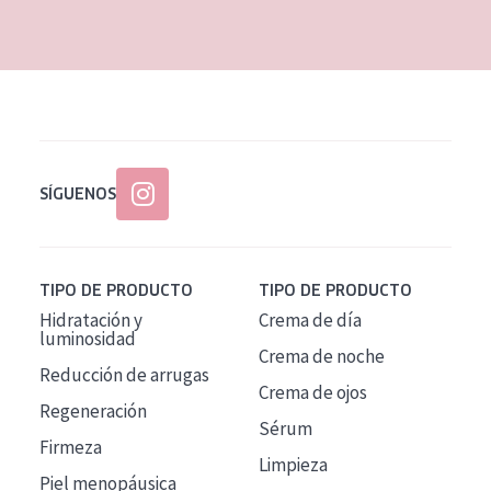
EDAD
Todas las edades
Edad: de 35 a 55
Piel madura
SÍGUENOS
TIPO DE PRODUCTO
TIPO DE PRODUCTO
Hidratación y
Crema de día
luminosidad
Crema de noche
Reducción de arrugas
Crema de ojos
Regeneración
Sérum
Firmeza
Limpieza
Piel menopáusica