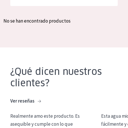
Hidratación y luminosidad
German
Reducción de arrugas
Spanish
No se han encontrado productos
Regeneración
Greek
Firmeza
Piel menopáusica
TIPO DE PRODUCTO
¿Qué dicen nuestros
Crema de día
clientes?
Crema de noche
Crema de ojos
Ver reseñas
Sérum
Realmente amo este producto. Es
Esta agua mi
Limpieza
asequible y cumple con lo que
fácilmente y 