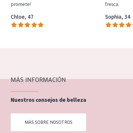
promete!
fresca.
COLECCIÓN
Chloe, 47
Sophia, 34
Essentials
Lift+
Expert
TIPO DE PIEL
Piel sensible
Piel normal y seca
MÁS INFORMACIÓN
Piel mixata o grasa
Nuestros consejos de belleza
Piel madura
Piel expuesta al sol
MÁS SOBRE NOSOTROS
Piel menopáusica