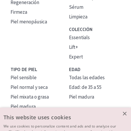
Regeneración
Sérum
Firmeza
Limpieza
Piel menopáusica
COLECCIÓN
Essentials
Lift+
Expert
TIPO DE PIEL
EDAD
Piel sensible
Todas las edades
Piel normal y seca
Edad: de 35 a 55
Piel mixata o grasa
Piel madura
Piel madura
×
Piel expuesta al sol
This website uses cookies
Piel menopáusica
We use cookies to personalize content and ads and to analyze our