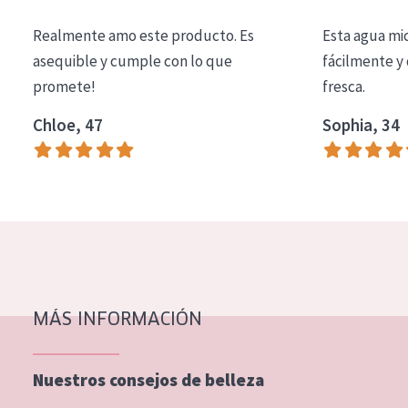
COLECCIÓN
Realmente amo este producto. Es
Esta agua mi
Essentials
asequible y cumple con lo que
fácilmente y 
promete!
fresca.
Lift+
Expert
Chloe, 47
Sophia, 34
TIPO DE PIEL
Piel sensible
Piel normal y seca
Piel mixata o grasa
Piel madura
MÁS INFORMACIÓN
Piel expuesta al sol
Piel menopáusica
Nuestros consejos de belleza