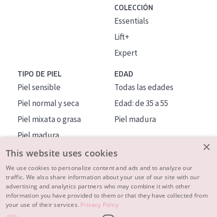
COLECCIÓN
Essentials
Lift+
Expert
TIPO DE PIEL
EDAD
Piel sensible
Todas las edades
Piel normal y seca
Edad: de 35 a 55
Piel mixata o grasa
Piel madura
Piel madura
×
Piel expuesta al sol
This website uses cookies
Piel menopáusica
We use cookies to personalize content and ads and to analyze our
traffic. We also share information about your use of our site with our
advertising and analytics partners who may combine it with other
MÁS SOBRE NOSOTROS
information you have provided to them or that they have collected from
your use of their services.
Privacy Policy
INSPIRACIÓN