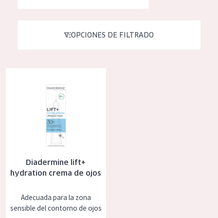
Hidratación y luminosidad
German
Reducción de arrugas
Spanish
OPCIONES DE FILTRADO
Regeneración
Greek
Firmeza
Diadermine lift+ hydration crema de ojos
Piel menopáusica
TIPO DE PRODUCTO
Crema de día
Crema de noche
Diadermine lift+
Crema de ojos
hydration crema de ojos
Sérum
Adecuada para la zona
Limpieza
sensible del contorno de ojos