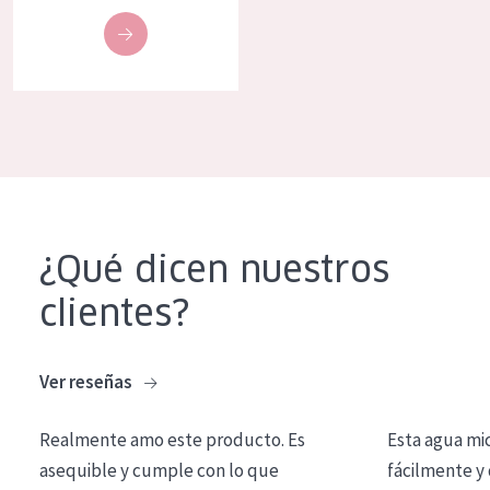
COLECCIÓN
Essentials
Lift+
Expert
TIPO DE PIEL
Piel sensible
¿Qué dicen nuestros
Piel normal y seca
clientes?
Piel mixata o grasa
Piel madura
Ver reseñas
Piel expuesta al sol
Realmente amo este producto. Es
Esta agua mi
Piel menopáusica
asequible y cumple con lo que
fácilmente y 