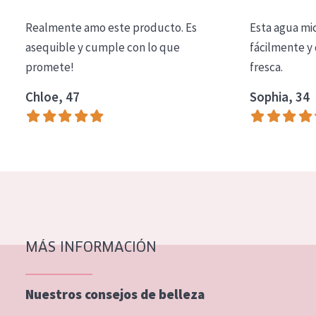
COLECCIÓN
Realmente amo este producto. Es
Esta agua mi
Essentials
asequible y cumple con lo que
fácilmente y 
promete!
fresca.
Lift+
Expert
Chloe, 47
Sophia, 34
TIPO DE PIEL
Piel sensible
Piel normal y seca
Piel mixata o grasa
Piel madura
MÁS INFORMACIÓN
Piel expuesta al sol
Piel menopáusica
Nuestros consejos de belleza