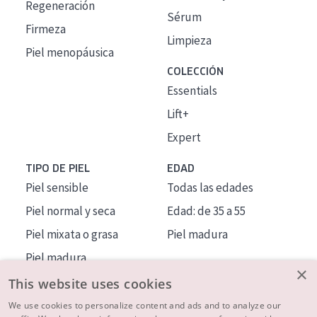
Regeneración
Sérum
Firmeza
Limpieza
Piel menopáusica
COLECCIÓN
Essentials
Lift+
Expert
TIPO DE PIEL
EDAD
Piel sensible
Todas las edades
Piel normal y seca
Edad: de 35 a 55
Piel mixata o grasa
Piel madura
Piel madura
×
Piel expuesta al sol
This website uses cookies
Piel menopáusica
We use cookies to personalize content and ads and to analyze our